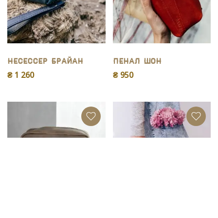
Несессер Брайан
Пенал Шон
₴ 1 260
₴ 950
Несессер Бенджи
Косметичка Кира