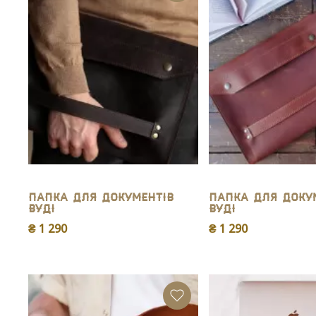
Папка для документів
Папка для доку
Вуді
Вуді
₴ 1 290
₴ 1 290