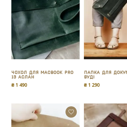
Чохол для MacBook Pro
Папка для доку
13 Аслан
Вуді
₴ 1 490
₴ 1 290