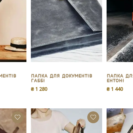
ментів
Папка для документів
Папка дл
Габбі
Ентоні
₴ 1 280
₴ 1 440