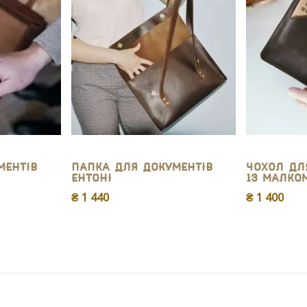
ментів
Папка для документів
Чохол дл
Ентоні
13 Малко
₴ 1 440
₴ 1 400