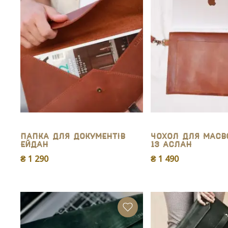
Папка для документів
Чохол для MacB
Ейдан
13 Аслан
₴ 1 290
₴ 1 490