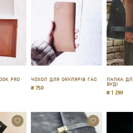
ook Pro
Чохол для окулярів Гас
Папка дл
Вуді
₴ 750
₴ 1 290