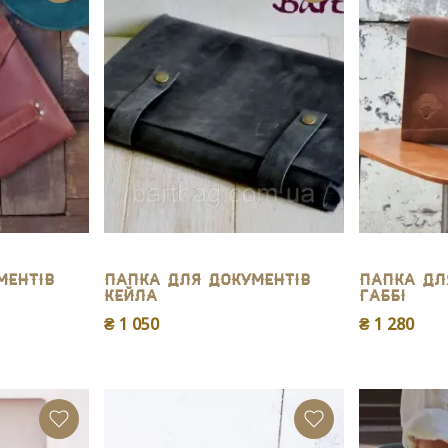
ментів
Папка для документів
Папка дл
Кейла
Габбі
₴ 1 050
₴ 1 280