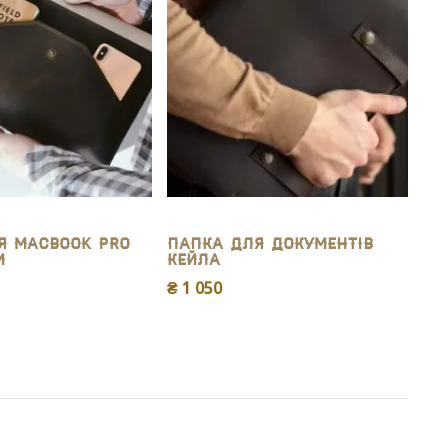
я MacBook Pro
Папка для документів
м
Кейла
₴ 1 050