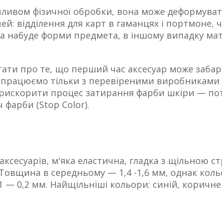
ливом фізичної обробки, вона може деформуватис
й: відділення для карт в гаманцях і портмоне, 
а набуде форми предмета, в іншому випадку мате
ти про те, що перший час аксесуар може забарви
и працюємо тільки з перевіреними виробниками 
 прискорити процес затирання фарби шкіри — по
ч фарби
(Stop
Color).
аксесуарів, м'яка еластична, гладка з щільною 
в. Товщина в середньому — 1,4 -1,6 мм, однак ко
1 — 0,2 мм. Найщільніші кольори: синій, коричн