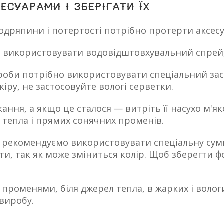
есуарами і зберігати їх
одряпини і потертості потрібно протерти аксес
на використовувати водовідштовхувальний спрей, 
оби потрібно використовувати спеціальний зас
іру, не застосовуйте вологі серветки.
окання, а якщо це сталося — витріть її насухо м
 тепла і прямих сонячних променів.
 рекомендуємо використовувати спеціальну сумк
ети, так як може зміниться колір. Щоб зберегти
променями, біля джерел тепла, в жарких і воло
 виробу.