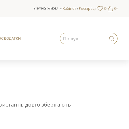
Кабінет
/
Реєстрація
УКРАЇНСЬКА МОВА
(
0
)
(0)
ЯС
ДОДАТКИ
ористанні, довго зберігають