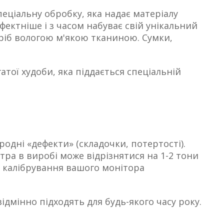
еціальну обробку, яка надає матеріалу
фектніше і з часом набуває свій унікальний
иріб вологою м'якою тканиною. Сумки,
тої худоби, яка піддається спеціальній
родні
«дефекти
»
(складочки
, потертості).
тра в виробі може відрізнятися на 1-2 тони
о калібрування вашого монітора
ідмінно підходять для будь-якого часу року.