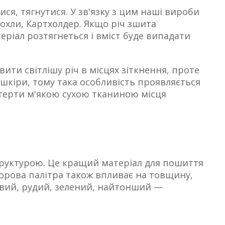
я, тягнутися. У зв'язку з цим наші вироби
чохли, Картхолдер. Якщо річ зшита
ріал розтягнеться і вміст буде випадати
ти світлішу річ в місцях зіткнення, проте
шкіри, тому така особливість проявляється
терти м'якою сухою тканиною місця
структурою. Це кращий матеріал для пошиття
льорова палітра також впливає на товщину,
евий, рудий, зелений, найтонший —