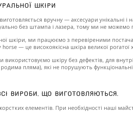
уральної шкіри
 виготовляється вручну — аксесуари унікальні і 
ально без штампа і лазера, тому ми не можемо г
льної шкіри, ми працюємо з перевіреними постач
 horse — це високоякісна шкіра великої рогатої
ми використовуємо шкіру без дефектів, для вну
, родима пляма), які не порушують функціональн
сі вироби, що виготовляються.
 жорстких елементів. При необхідності наші май