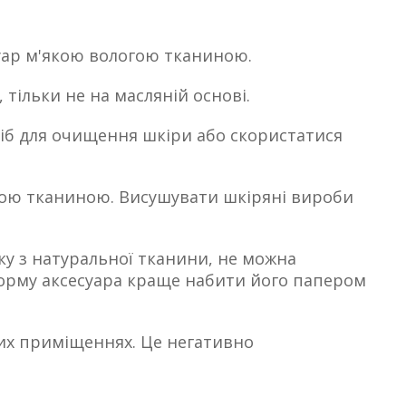
уар м'якою вологою тканиною.
тільки не на масляній основі.
іб для очищення шкіри або скористатися
'якою тканиною. Висушувати шкіряні вироби
у з натуральної тканини, не можна
 форму аксесуара краще набити його папером
гих приміщеннях. Це негативно