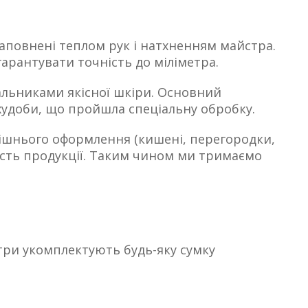
наповнені теплом рук і натхненням майстра.
арантувати точність до міліметра.
альниками якісної шкіри. Основний
 худоби, що пройшла спеціальну обробку.
трішнього оформлення
(кишені
, перегородки,
ість продукції. Таким чином ми тримаємо
стри укомплектують будь-яку сумку