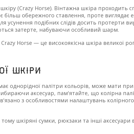
 шкіру
(Crazy
Horse). Вінтажна шкіра проходить сп
є більш обережного ставлення, проте виглядає е
ля усунення подібних слідів досить протерти в
ються затерте, набуваючи особливий шарм.
razy Horse — це високоякісна шкіра великої рога
ої шкіри
має однорідної палітри кольорів, може мати при
ибираючи аксесуар, пам'ятайте, що колірна палі
пов'язано з особливостями налаштувань колірног
тому шкіряні сумки, рюкзаки та інші аксесуари в