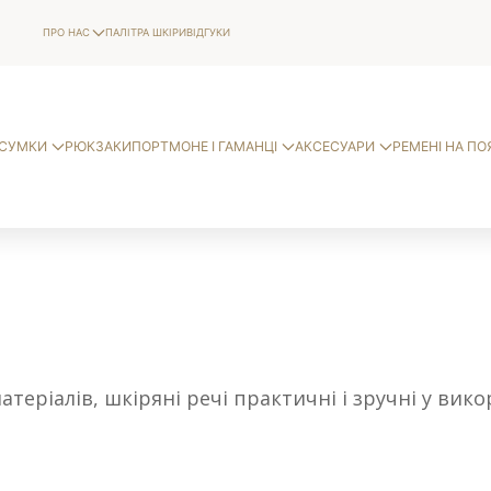
ПРО НАС
ПАЛІТРА ШКІРИ
ВІДГУКИ
СУМКИ
РЮКЗАКИ
ПОРТМОНЕ І ГАМАНЦІ
АКСЕСУАРИ
РЕМЕНІ НА ПО
теріалів, шкіряні речі практичні і зручні у вик