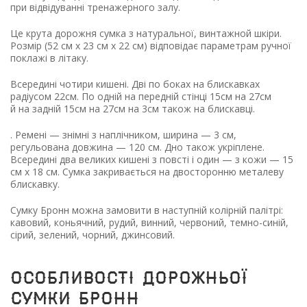
при відвідуванні тренажерного залу.
Це крута дорожня сумка з натуральної, винтажной шкіри.
Розмір
(52
см х 23 см х 22 см) відповідає параметрам ручної
поклажі в літаку.
Всерединi чотири кишенi. Двi по боках на блискавках
радiусом 22см. По однiй на переднiй стiнцi 15см на 27см
й на заднiй 15см на 27см на 3см також на блискавцi.
. Ремені — знімні з наплічником, ширина — 3 см,
регульована довжина — 120 см. Дно також укріплене.
Всередині два великих кишені з повсті і один — з кожи — 15
см х 18 см. Сумка закривається на двосторонню металеву
блискавку.
Сумку Бронн можна замовити в наступній колірній палітрі:
кавовий, коньячний, рудий, винний, червоний, темно-синій,
сірий, зелений, чорний, джинсовий.
Особливості дорожньої
сумки бронн