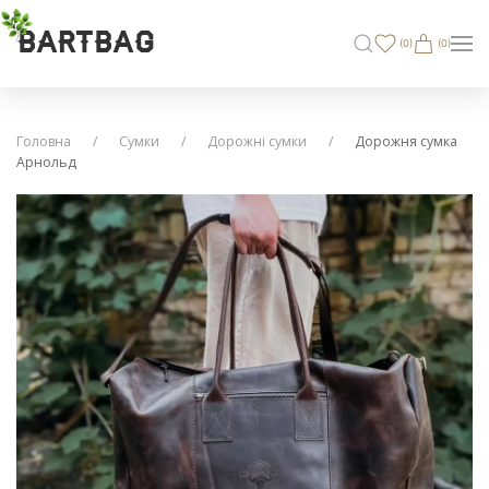
BARTBAG
(
0
)
(0)
Головна
Сумки
Дорожні сумки
Дорожня сумка
Арнольд