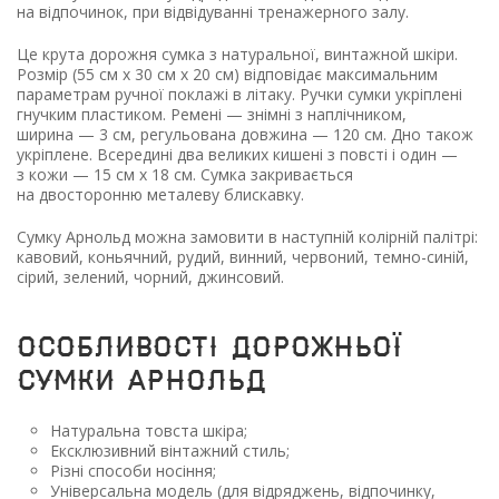
на відпочинок, при відвідуванні тренажерного залу.
Це крута дорожня сумка з натуральної, винтажной шкіри.
Розмір
(55
см х 30 см х 20 см) відповідає максимальним
параметрам ручної поклажі в літаку. Ручки сумки укріплені
гнучким пластиком. Ремені — знімні з наплічником,
ширина — 3 см, регульована довжина — 120 см. Дно також
укріплене. Всередині два великих кишені з повсті і один —
з кожи — 15 см х 18 см. Сумка закривається
на двосторонню металеву блискавку.
Сумку Арнольд можна замовити в наступній колірній палітрі:
кавовий, коньячний, рудий, винний, червоний, темно-синій,
сірий, зелений, чорний, джинсовий.
Особливості дорожньої
сумки Арнольд
Натуральна товста шкіра;
Ексклюзивний вінтажний стиль;
Різні способи носіння;
Універсальна модель
(для
відряджень, відпочинку,