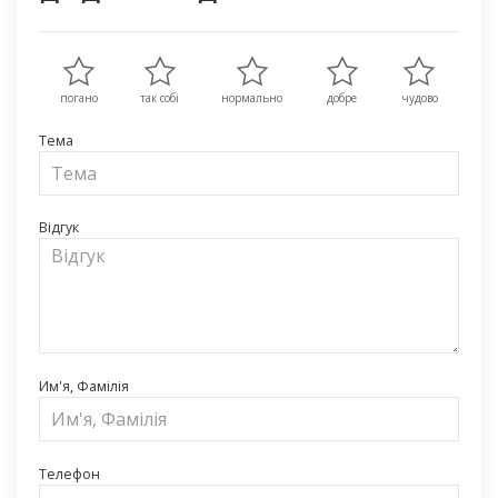
погано
так собі
нормально
добре
чудово
Тема
Відгук
Им'я, Фамілія
Телефон