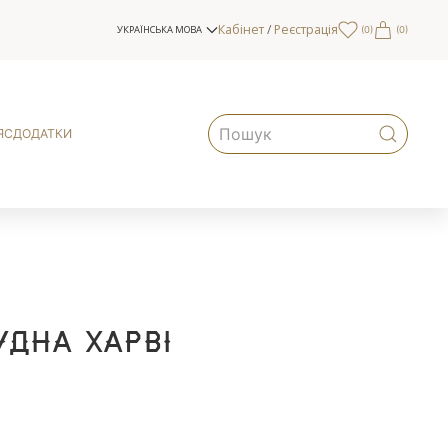
Кабінет
/
Реєстрація
УКРАЇНСЬКА МОВА
(
0
)
(0)
ЯС
ДОДАТКИ
удна Харві