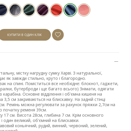
КУПИТИ В ОДИН КЛІК
альну, містку нагрудну сумку Харві. З натуральної,
ає як завжди стильно, круто і благородно.
ак на спині. Поміститься все необхідне: блокнот, гаджети,
ералки, бутерброди і ще багато всього) Знімати, одягати
 карабіна. Основне відділення і об'ємна кишеня на
на 3,5 см закриваються на блискавку. На задній стінці
см. Ремінь можна регулювати за рахунок пряжки 2,7см на
до початку ременя 39см.
у 17 см. Висота 28см, глибина 7 см. Крім основного
 і один великий, об'ємний на блискавки.
авовий коньячний, рудий, винний, червоний, зелений,
джинсовий