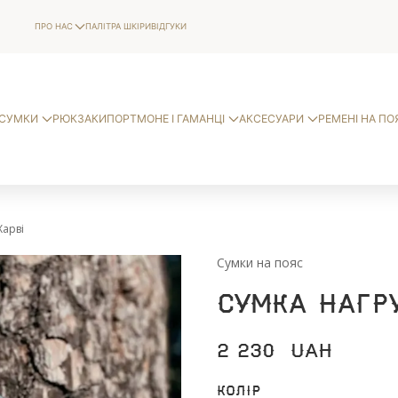
ПРО НАС
ПАЛІТРА ШКІРИ
ВІДГУКИ
СУМКИ
РЮКЗАКИ
ПОРТМОНЕ І ГАМАНЦІ
АКСЕСУАРИ
РЕМЕНІ НА ПО
Харві
Сумки на пояс
Сумка нагр
2 230
UAH
Колір