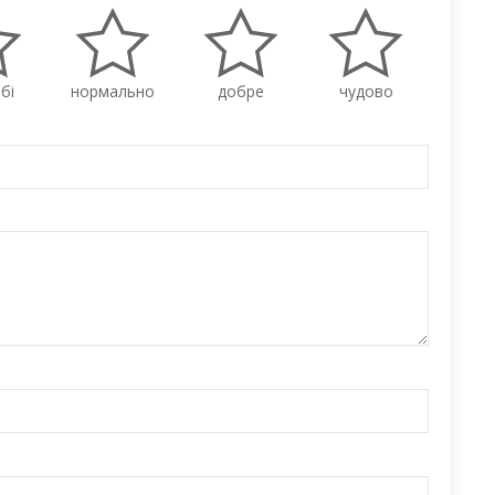
бі
нормально
добре
чудово