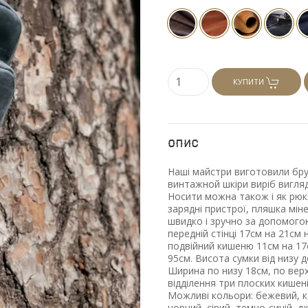
КУПИТИ
Опис
Наші майстри виготовили брут
винтажной шкіри виріб вигляд
Носити можна також і як рюкз
зарядні пристрої, пляшка мін
швидко і зручно за допомогою
передній стінці 17см на 21см 
подвійний кишеню 11см на 17
95см. Висота сумки від низу 
Ширина по низу 18см, по верх
відділення три плоских кишені
Можливі кольори: бежевий, к
чорний, сірий, темно-синій, 