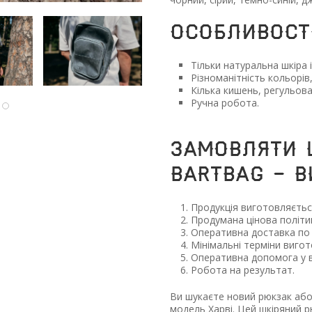
ОСОБЛИВОСТІ
Тільки натуральна шкіра 
Різноманітність кольорів,
Кілька кишень, регульова
Ручна робота.
ЗАМОВЛЯТИ 
BARTBAG - В
Продукція виготовляєтьс
Продумана цінова політи
Оперативна доставка по в
Мінімальні терміни вигот
Оперативна допомога у в
Робота на результат.
Ви шукаєте новий рюкзак або 
модель Харві. Цей шкіряний 