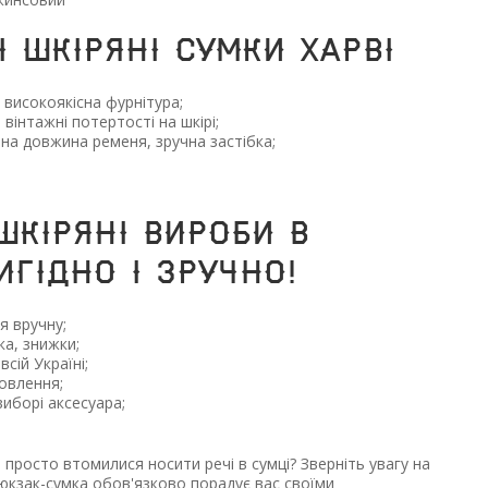
 шкіряні сумки Харві
і високоякісна фурнітура;
 вінтажні потертості на шкірі;
на довжина ременя, зручна застібка;
ШКІРЯНІ ВИРОБИ В
ИГІДНО І ЗРУЧНО!
я вручну;
ка, знижки;
сій Україні;
овлення;
иборі аксесуара;
просто втомилися носити речі в сумці? Зверніть увагу на
рюкзак-сумка обов'язково порадує вас своїми