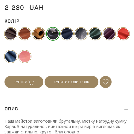
2 230
UAH
Колір
КУПИТИ
КУПИТИ В ОДИН КЛІК
Опис
Наші майстри виготовили брутальну, містку нагрудну сумку
Харві. З натуральної, винтажной шкіри виріб виглядає як
завжди стильно, круто і благородно.