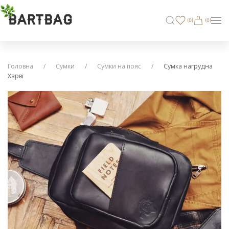
BARTBAG
(
0
)
(0)
Головна
Сумки
Сумки на пояс
Сумка нагрудна
Харві