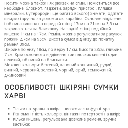
Носити можна також і як рюкзак на спині. Поміститься все
необхідне: блокнот, гаджети, зарядні пристрої, пляшка
мінералки, бутерброди і ще багато всього) Знімати, одягати
швидко і зручно за допомогою карабіна. Основне відділення
і об'ємна кишеня на передній стінці 17см на 21см на 3,5 см
закриваються на блискавку. На задній стінці подвійний
кишеню 11см на 17см. Ремінь можна регулювати за рахунок
пряжки 2,7см на 95см. Висота сумки від низу до початку
ременя 39см.
Ширина по низу 18см, по верху 17 см. Висота 28см, глибина
7 см. Крім основного відділення три плоских кишені і один
великий, об'ємний на блискавки.
Можливі кольори: бежевий, кавовий коньячний, рудий,
винний, червоний, зелений, чорний, сірий, темно-синій,
джинсовий
ОСОБЛИВОСТІ шкіряні сумки
Харві
Тільки натуральна шкіра і високоякісна фурнітура;
Різноманітність кольорів, вінтажні потертості на шкірі;
Кілька кишень, регульована довжина ременя, зручна
застібка;