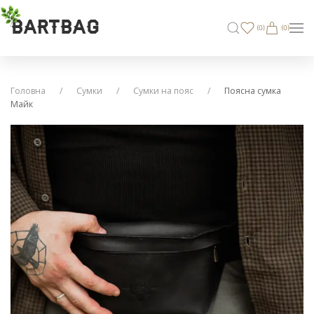
BARTBAG
(
0
)
(0)
Головна
Сумки
Сумки на пояс
Поясна сумка
Майк