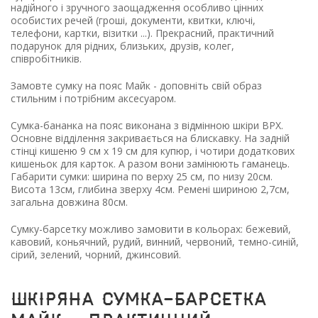
надійного і зручного заощадження особливо цінних
особистих речей (гроші, документи, квитки, ключі,
телефони, картки, візитки ...). Прекрасний, практичний
подарунок для рідних, близьких, друзів, колег,
співробітників.
Замовте сумку на пояс Майк - доповніть свій образ
стильним і потрібним аксесуаром.
Сумка-бананка на пояс виконана з відмінною шкіри ВРХ.
Основне відділення закривається на блискавку. На задній
стінці кишеню 9 см х 19 см для купюр, і чотири додаткових
кишеньок для карток. А разом вони замінюють гаманець.
Габарити сумки: ширина по верху 25 см, по низу 20см.
Висота 13см, глибина зверху 4см. Ремені шириною 2,7см,
загальна довжина 80см.
Сумку-барсетку можливо замовити в кольорах: бежевий,
кавовий, коньячний, рудий, винний, червоний, темно-синій,
сірий, зелений, чорний, джинсовий.
Шкіряна сумка-барсетка