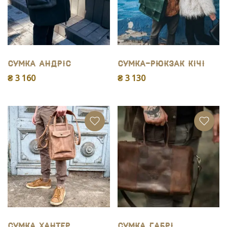
Сумка Андріс
Сумка-рюкзак Кічі
₴ 3 160
₴ 3 130
Сумка Хантер
Сумка Габрі