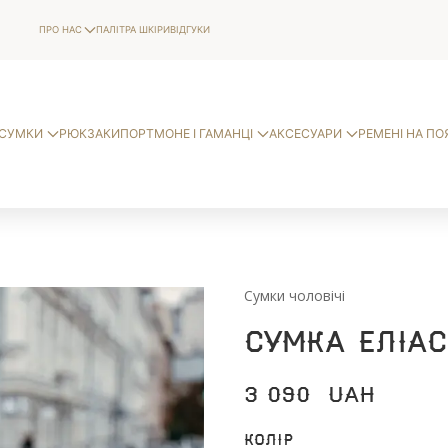
ПРО НАС
ПАЛІТРА ШКІРИ
ВІДГУКИ
СУМКИ
РЮКЗАКИ
ПОРТМОНЕ І ГАМАНЦІ
АКСЕСУАРИ
РЕМЕНІ НА ПО
Сумки чоловічі
Сумка Еліас
3 090
UAH
Колір