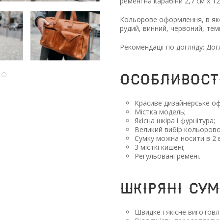
ремені на карабіни 2,7 см х 12
Кольорове оформлення, в яко
рудий, винний, червоний, темн
Рекомендації по догляду: Дог
ОСОБЛИВОСТ
Красиве дизайнерське о
Містка модель;
Якісна шкіра і фурнітура;
Великий вибір кольорової
Сумку можна носити в 2 в
3 місткі кишені;
Регульовані ремені.
ШКІРЯНІ СУМ
Швидке і якісне виготовл