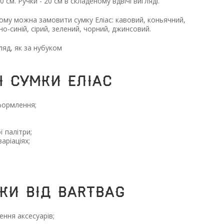
0 см. Ручки - 20 см в складеному вдвічі вигляді.
му можна замовити сумку Еліас: кавовий, коньячний,
о-синій, сірий, зелений, чорний, джинсовий.
ляд, як за нубуком
І СУМКИ Еліас
формлення;
 палітри;
аріаціях;
КИ ВІД BARTBAG
ення аксесуарів;