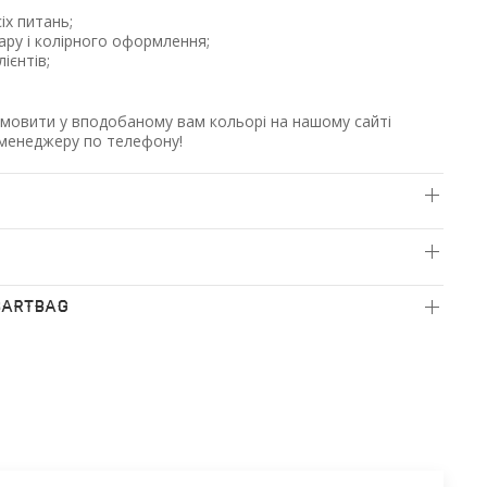
сіх питань;
ру і колірного оформлення;
лієнтів;
амовити у вподобаному вам кольорі на нашому сайті
менеджеру по телефону!
BARTBAG