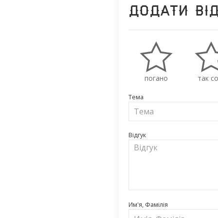
Додати ві
погано
так со
Тема
Відгук
Им'я, Фамілія