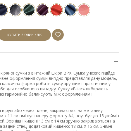
КУПИТИ В ОДИН КЛІК
ряної сумки з вінтажній шкіри ВРХ. Сумка унісекс підійде
тивне оформлення сумки вигідно представляє дану модель,
 а класична форма робить сумку зручним і практичним у
або для особливого випадку. Сумку «Еліас» вибирають
 які гармонійно балансують між оформленням і
 в руці або через плече, закривається на металеву
 см х 11 см вміщує паперу формату А4, ноутбук до 15 дюймів
ей. Зовнішні кишені 13 см х 14 см зручно закриваються на
а задній стінці додатковий кишеню: 18 см. Х 15 см. Знімні