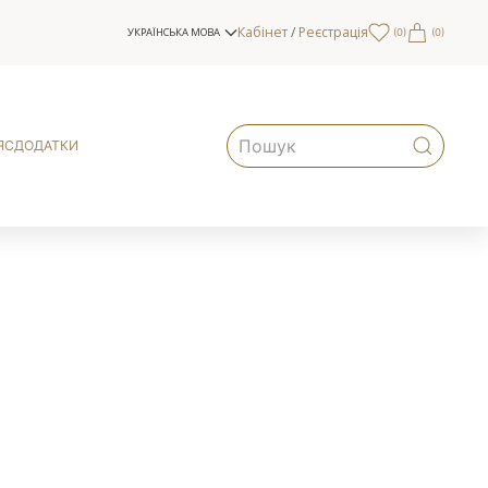
Кабінет
/
Реєстрація
УКРАЇНСЬКА МОВА
(
0
)
(0)
ЯС
ДОДАТКИ