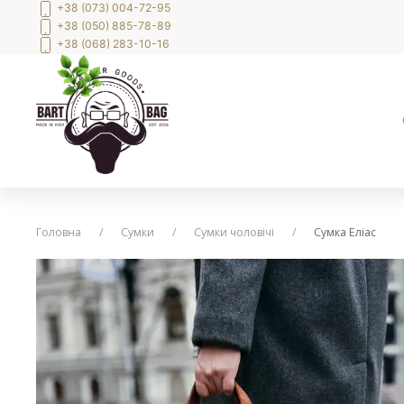
+38 (073) 004-72-95
+38 (050) 885-78-89
+38 (068) 283-10-16
Головна
Сумки
Сумки чоловічі
Сумка Еліас