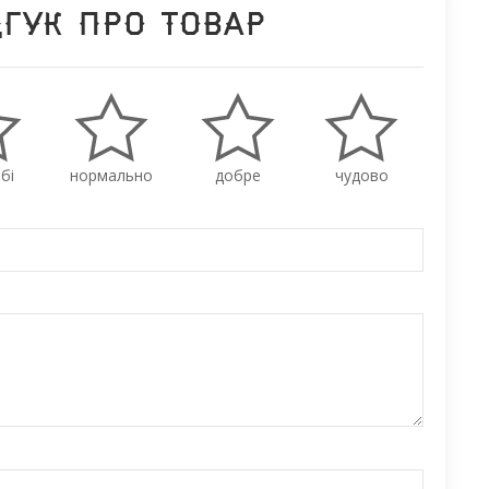
дгук про товар
бі
нормально
добре
чудово