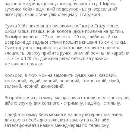
чарівної модниці, що цінує шикарну простоту. Шкіряна
сумочка Хейз - відмінний подарунок - це універсальний
аксесуар, який стане улюбленцем у її гардеробі.
Сумка Хейз виконана з високоякісної шкіри Crazy Horse.
Шкіра м'яка, гладка, ніби волога (дуже приємна на дотик).
Розміри: ширина - 27 см, висота - 20 см, глибина - 8 см.
Всередині до задньої стінки пришита кишеня 15 см х 18 см.
Сумка зручно закривається на кнопки, які дуже приємно
клацають. Зверху прибита ручка, знімний ремінь на карабіни
- 2,7 см х 120 см, довжина регулюється за рахунок
металевої пряжки.
Кольори, в яких можна замовити сумку Хейз: кавовий,
коньячний, рудий, винний, червоний, темно-синій, сірий,
зелений, чорний, джинсовий.
Розробляючи цю сумку, ми прагнули створити елегантну річ,
дійсно зручну для кожного - стриману, надійну і стильну.
Придбати сумку Хейз можна в нашому інтернет-магазині,
для цього необхідно залишити заявку на сайті або
зателефонувати нашим менеджерам по телефону.