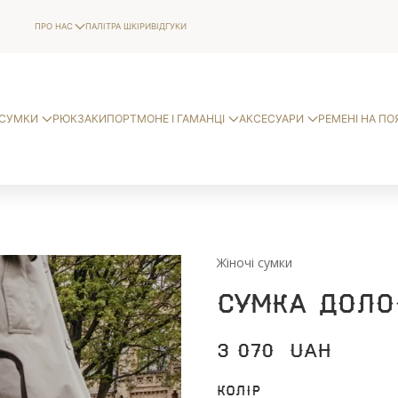
ПРО НАС
ПАЛІТРА ШКІРИ
ВІДГУКИ
СУМКИ
РЮКЗАКИ
ПОРТМОНЕ І ГАМАНЦІ
АКСЕСУАРИ
РЕМЕНІ НА ПО
Жіночі сумки
Сумка Доло
3 070
UAH
Колір