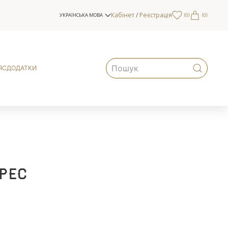
Кабінет
/
Реєстрація
УКРАЇНСЬКА МОВА
(
0
)
(0)
ЯС
ДОДАТКИ
рес