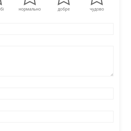
бі
нормально
добре
чудово