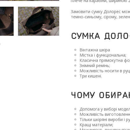
плече на карабіни, шириною 
Замовити сумку Долорес можн
темно-синьому, сірому, зеле
Сумка Доло
Вінтажна шкіра
Містка і функціональна;
Класична прямокутна фо
Знімний ремінь;
Можливість носити в руці
Три кишені.
Чому обира
Допомога у виборі модел
Можливість виготовленн
Тільки шкіряні вироби і р
Кращі матеріали;
Можливість покупки післ