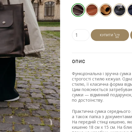
КУПИТИ
Опис
Функціональна і зручна сумка
строгості стилю кежуал. Одн
стилю, її класична форма від
Цим пояснюється затребувані
сумки — відмінний подарунок,
по достоїнству.
Практична сумка середнього р
а також папка з документами.
На передній стінці кишеню, як
кишеню 18 см х 15 см. На блис