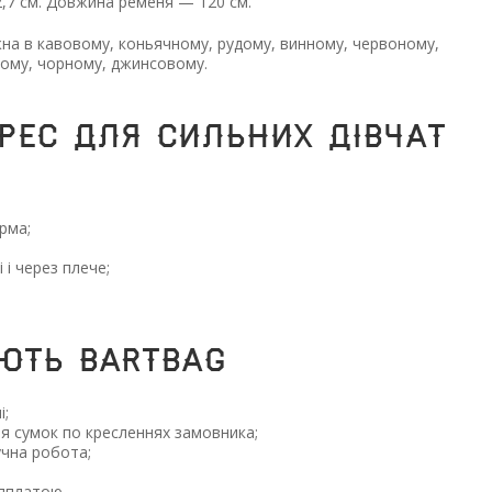
2,7 см. Довжина ременя — 120 см.
а в кавовому, коньячному, рудому, винному, червоному,
ному, чорному, джинсовому.
рес для сильних дівчат
рма;
 і через плече;
ють BARTBAG
і;
я сумок по кресленнях замовника;
учна робота;
яплатою.