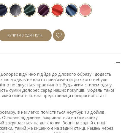
КУПИТИ В ОДИН КЛІК
 Долорес відмінно підійде до ділового образу і додасть
ак цю модель не варто прив'язувати до якого-небудь
мінно поєднується практично з будь-яким стилем одягу.
сть сумки Долорес серед наших покупців. Модель такої
 який оцінить кожна представниця прекрасної статі
озміру, в неї легко поміститься ноутбук 13 дюймів,
 Основне відділення закривається на блискавку.
ий закривається на дві кнопки. Зовні на задній стінці
кавки, такий же кишеню є на задній стінці. Ремінь через