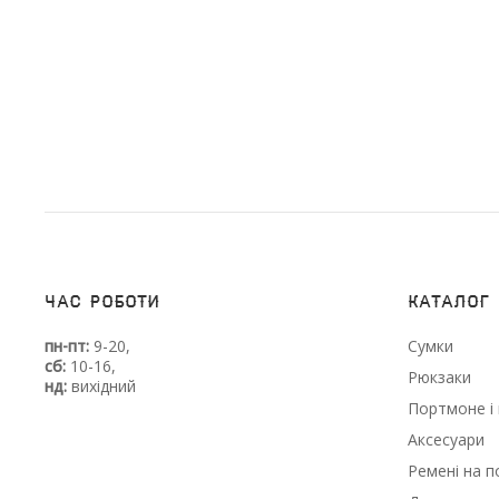
Час роботи
Каталог
пн-пт:
9-20,
Сумки
сб:
10-16,
Рюкзаки
нд:
вихідний
Портмоне і 
Аксесуари
Ремені на п