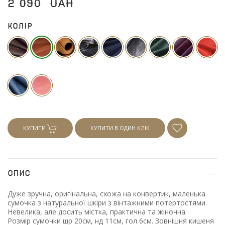
2 090
UAH
Колір
КУПИТИ
КУПИТИ В ОДИН КЛІК
Опис
Дуже зручна, оригінальна, схожа на конвертик, маленька
сумочка з натуральної шкіри з вінтажними потертостями.
Невелика, але досить містка, практична та жіночна.
Розмір сумочки шр 20см, нд 11см, гол 6см. Зовнішня кишеня