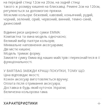
на передній стінці 12см на 20см, на задній стінці
такого ж розміру кишеня на блискавці. Ремені 2см на 120см,
регулюються за допомогою пряжки.
Можливі кольори: бежевий, кавовий, коньячний, рудий,
чорний, зелений, сірий, червоний, винний, темно-синій,
джинсовий
Відмінні риси шкіряної сумки ЕММА:
Компактна та ємна модель одночасно;
Великий вибір палітри кольорів;
Мінімальне наповнення аксесуарами;
Дві місткі кишені;
Модель тримає форму.
Замовте сумку Емма від наших майстрів і переконайтеся в її
функціональності.
У BARTBAG ЗАВЖДИ КРАЩІ ПОКУПКИ, ТОМУ ЩО:
Ціна відповідає якості;
Кожен аксесуар виготовляється вручну;
Оплата після отримання аксесуара;
Доставка в будь-який куточок України;
Величезна кольорова гама.
ХАРАКТЕРИСТИКИ