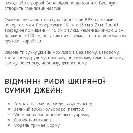
виході або в дорозі. Вона відмінно доповнить Ваш лук і
створить грайливий настрій.
Сумочка виконана з натуральної шкіри ВРХ з легкими
потертостями. Розмір сумки 19 см х 16 см х 7 см. Зовні і
всередині по кишені — 15 см х 17 см. Ремені шириною 2 см,
довжиною 120 см, регулюються і знімаються за допомогою
пряжки і карабінів.
Замовити сумку Джейн можливо в бежевому, кавовому,
коньячному, рудому, винному, червоному, темно-синьому,
сірому, зеленому, чорному, джинсовому.
Відмінні риси шкіряної
сумки Джейн:
Компактна і містка модель одночасно;
Великий вибір кольорової палітри;
Мінімальна наповнення аксесуарами;
Два містких кишені;
Модель тримає форму.