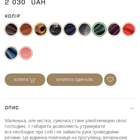
2 030
UAH
Колір
КУПИТИ
КУПИТИ В ОДИН КЛІК
Опис
Маленька, але містка, сумочка стане улюбленицею своєї
господині, її габарити дозволяють утримувати
все необхідне при собі і не займати руки громіздкими
речами. Це відмінна помічниця на прогулянці, вечірньому