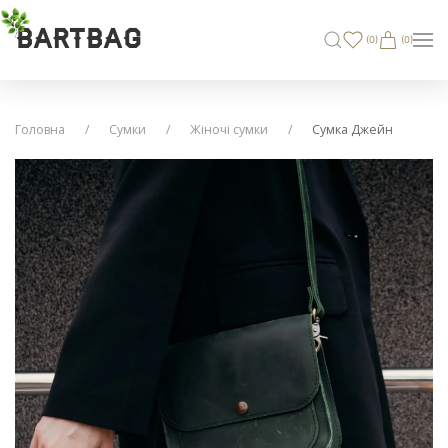
BARTBAG
(
0
)
(0)
Головна
Сумки
Жіночі сумки
Сумка Джейн