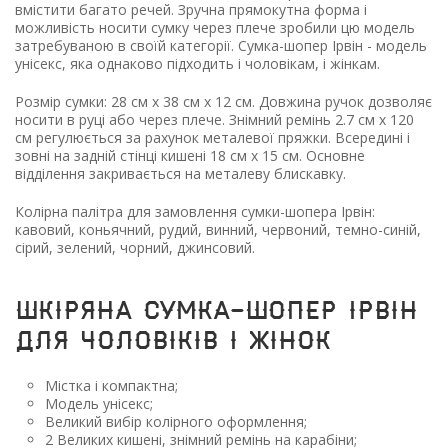
вмістити багато речей. Зручна прямокутна форма і
можливість носити сумку через плече зробили цю модель
затребуваною в своїй категорії. Сумка-шопер Ірвін - модель
унісекс, яка однаково підходить і чоловікам, і жінкам.
Розмір сумки: 28 см х 38 см х 12 см. Довжина ручок дозволяє
носити в руці або через плече. Знімний ремінь 2.7 см х 120
см регулюється за рахунок металевої пряжки. Всередині і
зовні на задній стінці кишені 18 см х 15 см. Основне
відділення закривається на металеву блискавку.
Колірна палітра для замовлення сумки-шопера Ірвін:
кавовий, коньячний, рудий, винний, червоний, темно-синій,
сірий, зелений, чорний, джинсовий.
Шкіряна сумка-шопер Ірвін
для чоловіків і жінок
Містка і компактна;
Модель унісекс;
Великий вибір колірного оформлення;
2 Великих кишені, знімний ремінь на карабіни;