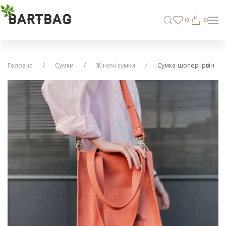
BARTBAG
(
0
)
(0)
Головна
Сумки
Жіночі сумки
Сумка-шопер Ірвін