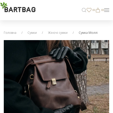
BARTBAG
(
0
)
(0)
Головна
Сумки
Жіночі сумки
Сумка Моллі