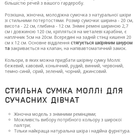
більшістю речей з вашого гардеробу.
Розкішна, жіночна, молодіжна сумочка з натуральної шкіри
зі стильними потертостями. Розмір сумочки: ширина - 20 см,
висота - 22 см, глибина - 12 см. Знімні ремені шириною 2,7
см і довжиною 120 см, кріпляться на металеві карабіни, є
наплічник 5см на 20см. Всередині на задній стінці кишеня 20
см х 12 см. Основне відділення
стягується шкіряним шнуром
та
закривається на клапан, на напівавтоматичний замок.
Кольори, в яких можна придбати шкіряну сумку Моллі:
бежевий, кавовий, коньячний, рудий, винний, червоний,
темно-синій, сірий, зелений, чорний, джинсовий.
Стильна сумка моллі для
сучасних дівчат
Жіночна модель з знімними ремінцями;
Можливість вибору потрібного кольору з широкої
палітри;
Тільки найкраща натуральна шкіра і надійна фурнітура.