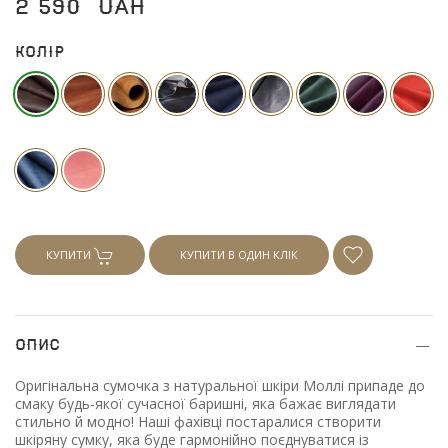
2 590
UAH
Колір
КУПИТИ
КУПИТИ В ОДИН КЛІК
Опис
Оригінальна сумочка з натуральної шкіри Моллі припаде до
смаку будь-якої сучасної баришні, яка бажає виглядати
стильно й модно! Наші фахівці постаралися створити
шкіряну сумку, яка буде гармонійно поєднуватися із