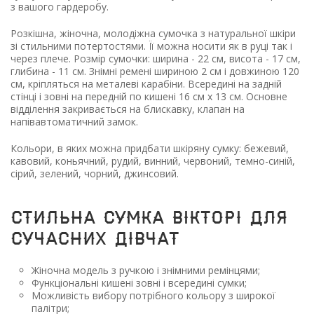
з вашого гардеробу.
Розкішна, жіночна, молодіжна сумочка з натуральної шкіри
зі стильними потертостями. Її можна носити як в руці так і
через плече. Розмір сумочки: ширина - 22 см, висота - 17 см,
глибина - 11 см. Знімні ремені шириною 2 см і довжиною 120
см, кріпляться на металеві карабіни. Всередині на задній
стінці і зовні на передній по кишені 16 см х 13 см. Основне
відділення закривається на блискавку, клапан на
напівавтоматичний замок.
Кольори, в яких можна придбати шкіряну сумку: бежевий,
кавовий, коньячний, рудий, винний, червоний, темно-синій,
сірий, зелений, чорний, джинсовий.
Стильна сумка Вікторі для
сучасних дівчат
Жіночна модель з ручкою і знімними ремінцями;
Функціональні кишені зовні і всередині сумки;
Можливість вибору потрібного кольору з широкої
палітри;