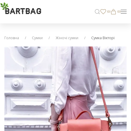
BARTBAG
(
0
)
(0)
Головна
Сумки
Жіночі сумки
Сумка Вікторі