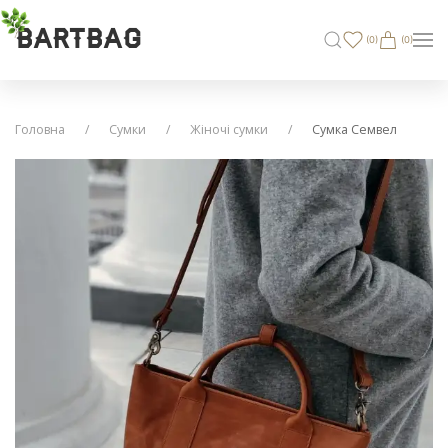
BARTBAG
(
0
)
(0)
Головна
Сумки
Жіночі сумки
Сумка Семвел