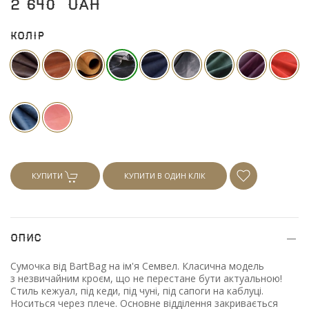
2 640
UAH
Колір
КУПИТИ
КУПИТИ В ОДИН КЛІК
Опис
Сумочка від BartBag на ім'я Семвел. Класична модель
з незвичайним кроєм, що не перестане бути актуальною!
Стиль кежуал, під кеди, під чуні, під сапоги на каблуці.
Носиться через плече. Основне відділення закривається