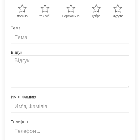
погано
так собі
нормально
добре
чудово
Тема
Відгук
Им'я, Фамілія
Телефон