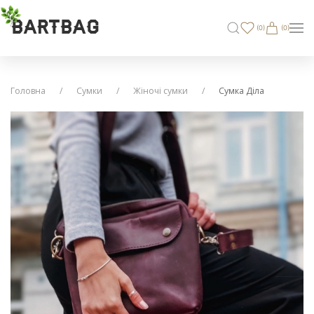
BARTBAG
(
0
)
(0)
Головна
Сумки
Жіночі сумки
Сумка Діла