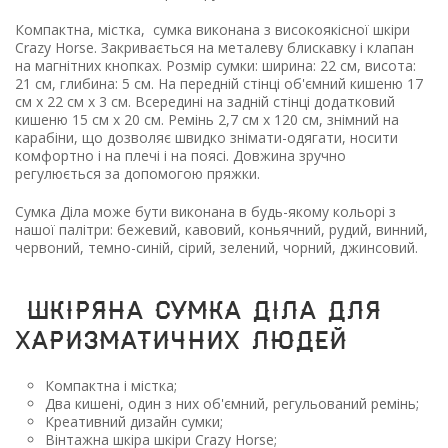
Компактна, містка, сумка виконана з високоякісної шкіри
Crazy Horse. Закривається на металеву блискавку і клапан
на магнітних кнопках. Розмір сумки: ширина: 22 см, висота:
21 см, глибина: 5 см. На передній стінці об'ємний кишеню 17
см х 22 см х 3 см. Всередині на задній стінці додатковий
кишеню 15 см х 20 см. Ремінь 2,7 см х 120 см, знімний на
карабіни, що дозволяє швидко знімати-одягати, носити
комфортно і на плечі і на поясі. Довжина зручно
регулюється за допомогою пряжки.
Сумка Діла може бути виконана в будь-якому кольорі з
нашої палітри: бежевий, кавовий, коньячний, рудий, винний,
червоний, темно-синій, сірий, зелений, чорний, джинсовий.
шкіряна сумка Діла для
харизматичних людей
Компактна і містка;
Два кишені, один з них об'ємний, регульований ремінь;
Креативний дизайн сумки;
Вінтажна шкіра шкіри Crazy Horse;