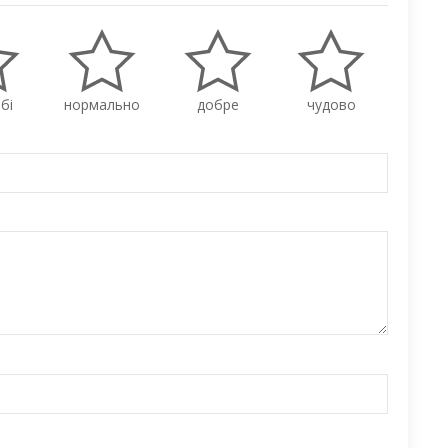
бі
нормально
добре
чудово