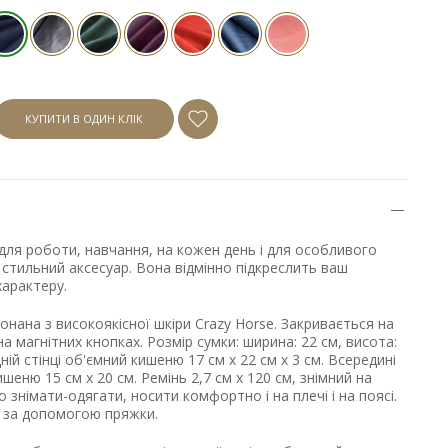
КУПИТИ В ОДИН КЛІК
для роботи, навчання, на кожен день і для особливого
- стильний аксесуар. Вона відмінно підкреслить ваш
характеру.
онана з високоякісної шкіри Crazy Horse. Закривається на
а магнітних кнопках. Розмір сумки: ширина: 22 см, висота:
дній стінці об'ємний кишеню 17 см х 22 см х 3 см. Всередині
ишеню 15 см х 20 см. Ремінь 2,7 см х 120 см, знімний на
 знімати-одягати, носити комфортно і на плечі і на поясі.
 за допомогою пряжки.