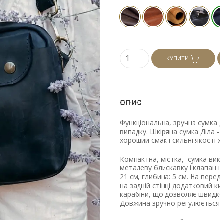
КУПИТИ
Опис
Функціональна, зручна сумка 
випадку. Шкіряна сумка Діла 
хороший смак і сильні якості 
Компактна, містка, сумка вик
металеву блискавку і клапан н
21 см, глибина: 5 см. На пере
на задній стінці додатковий к
карабіни, що дозволяє швидко
Довжина зручно регулюється