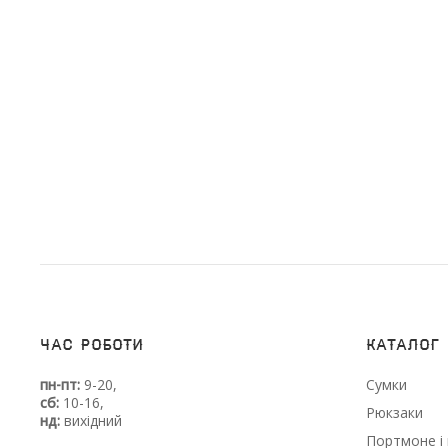
Час роботи
Каталог
пн-пт:
9-20,
Сумки
сб:
10-16,
Рюкзаки
нд:
вихідний
Портмоне і 