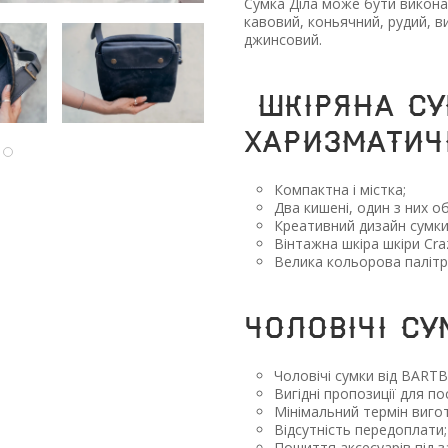
Сумка Діла може бути виконан
кавовий, коньячний, рудий, ви
джинсовий.
шкіряна су
харизматич
Компактна і містка;
Два кишені, один з них о
Креативний дизайн сумки
Вінтажна шкіра шкіри Cra
Велика кольорова палітра
Чоловічі су
Чоловічі сумки від BARTB
Вигідні пропозиції для пос
Мінімальний термін вигот
Відсутність передоплати;
Пошиття аксесуарів під 