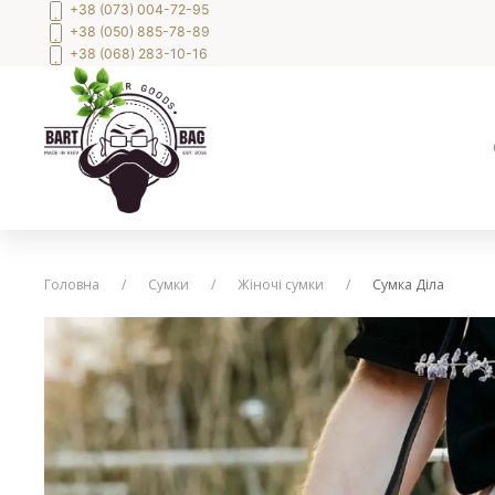
+38 (073) 004-72-95
+38 (050) 885-78-89
+38 (068) 283-10-16
Головна
Сумки
Жіночі сумки
Сумка Діла