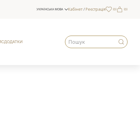
Кабінет
/
Реєстрація
УКРАЇНСЬКА МОВА
(
0
)
(0)
ЯС
ДОДАТКИ