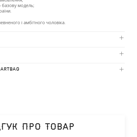
о базову модель;
раїни.
евненого і амбітного чоловіка.
BARTBAG
дгук про товар