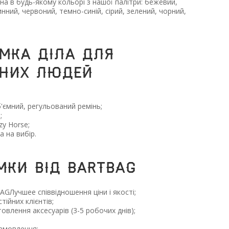
а в будь-якому кольорі з нашої палітри: бежевий,
нний, червоний, темно-синій, сірий, зелений, чорний,
мка Діла для
них людей
б'ємний, регульований ремінь;
;
zy Horse;
 на вибір.
мки від BARTBAG
AGЛучшее співвідношення ціни і якості;
тійних клієнтів;
овлення аксесуарів (3-5 робочих днів);
замовлення;