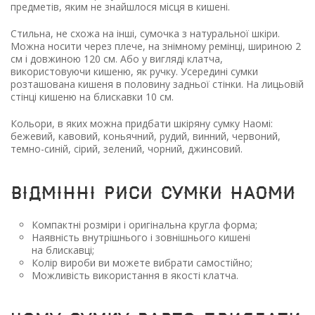
предметів, яким не знайшлося місця в кишені.
Стильна, не схожа на інші, сумочка з натуральної шкіри.
Можна носити через плече, на знімному ремінці, шириною 2
см і довжиною 120 см. Або у вигляді клатча,
використовуючи кишеню, як ручку. Усередині сумки
розташована кишеня в половину задньої стінки. На лицьовій
стінці кишеню на блискавки 10 см.
Кольори, в яких можна придбати шкіряну сумку Наомі:
бежевий, кавовий, коньячний, рудий, винний, червоний,
темно-синій, сірий, зелений, чорний, джинсовий.
ВІДМІННІ РИСИ СУМКИ НАОМИ
Компактні розміри і оригінальна кругла форма;
Наявність внутрішнього і зовнішнього кишені
на блискавці;
Колір вироби ви можете вибрати самостійно;
Можливість використання в якості клатча.