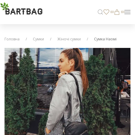
BARTBAG
(
0
)
(0)
Головна
Сумки
Жіночі сумки
Сумка Наомі