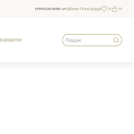
Кабінет
/
Реєстрація
УКРАЇНСЬКА МОВА
(
0
)
(0)
ЯС
ДОДАТКИ