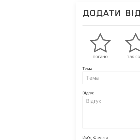
Додати ві
погано
так со
Тема
Відгук
Им'я, Фамілія