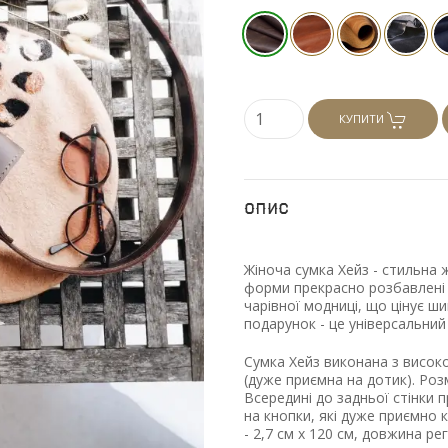
КУПИТИ
Опис
Жіноча сумка Хейз - стильна ж
форми прекрасно розбавлені 
чарівної модниці, що цінує ш
подарунок - це універсальний 
Сумка Хейз виконана з високоя
(дуже приємна на дотик). Розм
Всередині до задньої стінки 
на кнопки, які дуже приємно 
- 2,7 см х 120 см, довжина р