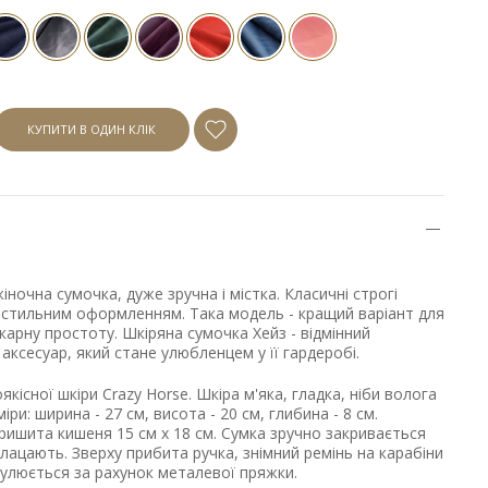
КУПИТИ В ОДИН КЛІК
іночна сумочка, дуже зручна і містка. Класичні строгі
стильним оформленням. Така модель - кращий варіант для
икарну простоту. Шкіряна сумочка Хейз - відмінний
аксесуар, який стане улюбленцем у її гардеробі.
кісної шкіри Crazy Horse. Шкіра м'яка, гладка, ніби волога
іри: ширина - 27 см, висота - 20 см, глибина - 8 см.
пришита кишеня 15 см х 18 см. Сумка зручно закривається
клацають. Зверху прибита ручка, знімний ремінь на карабіни
егулюється за рахунок металевої пряжки.