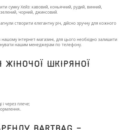
ти сумку Хейз: кавовий, коньячний, рудий, винний,
, зелений, чорний, джинсовий.
агнули створити елегантну річ, дійсно зручну для кожного
 нашому інтернет-магазині, для цього необхідно залишити
фонувати нашим менеджерам по телефону.
 жіночої шкіряної
 і через плече;
ормлення..
бренду BARTBAG -