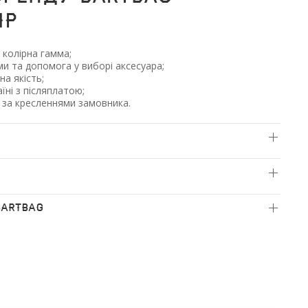
ір
 колірна гамма;
и та допомога у виборі аксесуара;
на якість;
їні з післяплатою;
 за кресленнями замовника.
BARTBAG