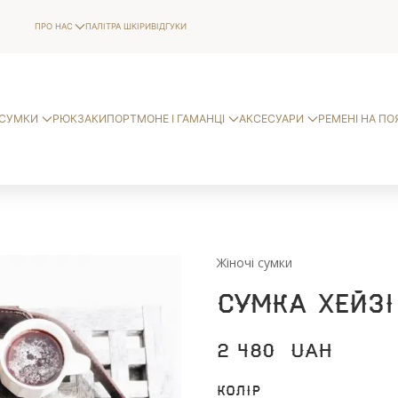
ПРО НАС
ПАЛІТРА ШКІРИ
ВІДГУКИ
СУМКИ
РЮКЗАКИ
ПОРТМОНЕ І ГАМАНЦІ
АКСЕСУАРИ
РЕМЕНІ НА ПО
Жіночі сумки
Сумка Хейзі
2 480
UAH
Колір