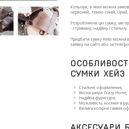
Кольори, в яких можна замови
червоний, темно-синій, сірий
Розробляючи цю сумку, ми пр
- стриману, надійну і стильну.
Придбати сумку Хейз можна в
заявку на сайті або зателе
Особливості
сумки Хейз
Стильне оформлення;
Якісна шкіра Crazy Horse;
Надійна фурнітура;
Можливість носіння в руці
Велика колірна гамма оф
Аксесуари 