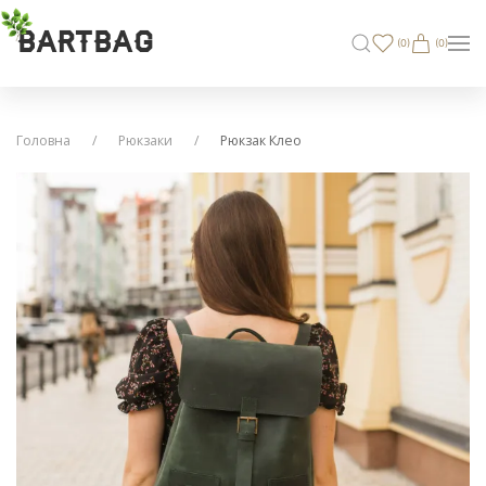
BARTBAG
(
0
)
(0)
Головна
Рюкзаки
Рюкзак Клео