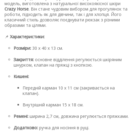
модель, виготовлена з натуральної високоякісної шкіри
Crazy Horse
. Він стане чудовим вибором для прогулянок та
роботи, підходить як для дівчини, так і для хлопця. Його
класичний стиль дозволяє поєднувати рюкзак з різними
образами та цілями.
📌
Характеристики:
Розміри:
30 х 40 х 13 см.
Закриття:
основне відділення регулюється шкіряним
шнурком, клапан на пряжці з кнопкою.
Кишені:
Передній карман 10 х 11 см (закривається на
клапан).
Внутрішній карман 15 х 18 см.
Ремені:
ширина 2,7 см, довжина регулюється пряжками.
Додатково:
ручка для носіння в руці.