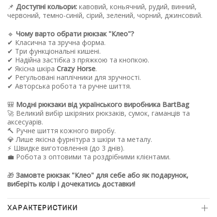
📌
Доступні кольори:
кавовий, коньячний, рудий, винний,
червоний, темно-синій, сірий, зелений, чорний, джинсовий.
🔹
Чому варто обрати рюкзак "Клео"?
✔ Класична та зручна форма.
✔ Три функціональні кишені.
✔ Надійна застібка з пряжкою та кнопкою.
✔ Якісна шкіра
Crazy Horse
.
✔ Регульовані наплічники для зручності.
✔ Авторська робота та ручне шиття.
🎒
Модні рюкзаки від українського виробника BartBag
🚀 Великий вибір шкіряних рюкзаків, сумок, гаманців та
аксесуарів.
🔨 Ручне шиття кожного виробу.
💎 Лише якісна фурнітура з шкіри та металу.
⚡ Швидке виготовлення (до 3 днів).
💼 Робота з оптовими та роздрібними клієнтами.
🎁
Замовте рюкзак "Клео" для себе або як подарунок,
виберіть колір і дочекатись доставки!
ХАРАКТЕРИСТИКИ