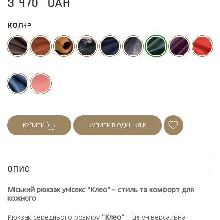
3 470
UAH
Колір
КУПИТИ
КУПИТИ В ОДИН КЛІК
Опис
Міський рюкзак унісекс "Клео" – стиль та комфорт для
кожного
Рюкзак середнього розміру
"Клео"
– це універсальна