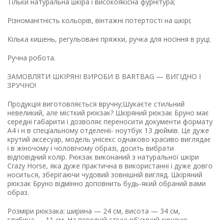
Тільки натуральна шкіра і високоякісна фурнітура;
Різноманітність кольорів, вінтажні потертості на шкірі;
Кілька кишень, регульовані пряжки, ручка для носіння в руці;
Ручна робота.
ЗАМОВЛЯТИ ШКІРЯНІ ВИРОБИ В BARTBAG — ВИГІДНО І
ЗРУЧНО!
Продукція виготовляється вручну;Шукаєте стильний
невеликий, але місткий рюкзак? Шкіряний рюкзак Бруно має
середні габарити і дозволяє переносити документи формату
А4 і н в спеціальному отделеніі- ноутбук 13 дюймів. Це дуже
крутий аксесуар, модель унісекс однаково красиво виглядає
і в жіночому і чоловічому образі, досить вибрати
відповідний колір. Рюкзак виконаний з натуральної шкіри
Crazy Horse, яка дуже практична в використанні і дуже довго
носиться, зберігаючи чудовий зовнішній вигляд. Шкіряний
рюкзак Бруно відмінно доповнить будь-який обраний вами
образ.
Розміри рюкзака: ширина — 24 см, висота — 34 см,
глибина — 11 см. На передній стінці об'ємний кишеню