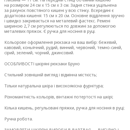
на розміром 24 см х 15 см х 3 см. Задня стінка ущільнена
за рахунок повстяного кишені у всю стінку. Всередині є
додаткова кишеня: 15 см х 20 см. Основне відділення зручно
і швидко закривається на металевий фастекс. Ремені
шириною 2,7 см регулюються по довжині за допомогою
металевих пряжок. Є ручка для носіння в руці.
Кольорове оформлення рюкзака на ваш вибір: бежевий,
кавовий, коньячний, рудий, винний, червоний, темно-синій,
сірий, зелений, чорний, джинсовий.
ОСОБЛИВОСТІ шкіряні рюкзаки Бруно
Стильний зовнішній вигляд і відмінна місткість;
Тільки натуральна шкіра і високоякісна фурнітура;
Різноманітність кольорів, вінтажні потертості на шкірі;
Кілька кишень, регульовані пряжки, ручка для носіння в руці;
Ручна робота.
ЗАМОВЛЯТИ ШКІРЯНІ ВИРОБИ В BARTBAG — ВИГІДНО І