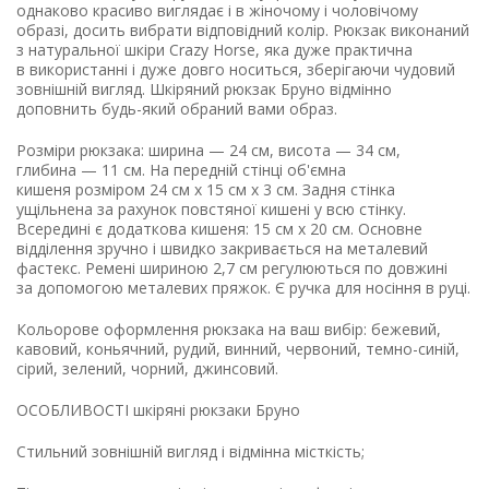
однаково красиво виглядає і в жіночому і чоловічому
образі, досить вибрати відповідний колір. Рюкзак виконаний
з натуральної шкіри Crazy Horse, яка дуже практична
в використанні і дуже довго носиться, зберігаючи чудовий
зовнішній вигляд. Шкіряний рюкзак Бруно відмінно
доповнить будь-який обраний вами образ.
Розміри рюкзака: ширина — 24 см, висота — 34 см,
глибина — 11 см. На передній стінці об'ємна
кишеня розміром 24 см х 15 см х 3 см. Задня стінка
ущільнена за рахунок повстяної кишені у всю стінку.
Всередині є додаткова кишеня: 15 см х 20 см. Основне
відділення зручно і швидко закривається на металевий
фастекс. Ремені шириною 2,7 см регулюються по довжині
за допомогою металевих пряжок. Є ручка для носіння в руці.
Кольорове оформлення рюкзака на ваш вибір: бежевий,
кавовий, коньячний, рудий, винний, червоний, темно-синій,
сірий, зелений, чорний, джинсовий.
ОСОБЛИВОСТІ шкіряні рюкзаки Бруно
Стильний зовнішній вигляд і відмінна місткість;