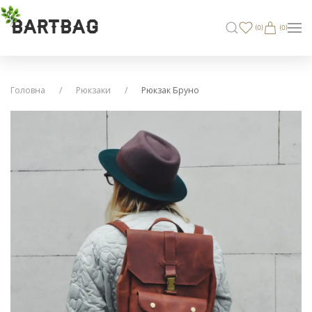
BARTBAG
(
0
)
(0)
Головна
Рюкзаки
Рюкзак Бруно