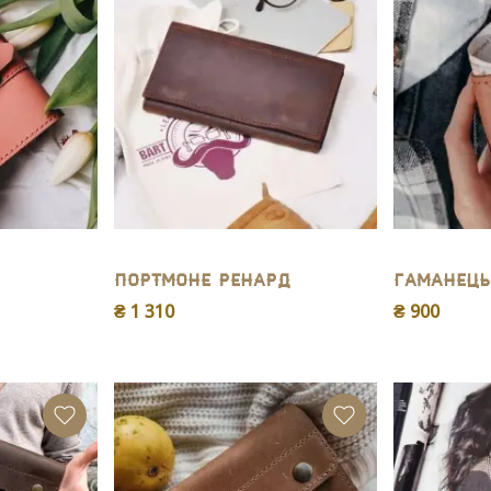
Портмоне Ренард
Гаманець
₴ 1 310
₴ 900