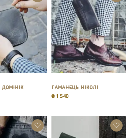
 Домінік
Гаманець Ніколі
₴ 1 540