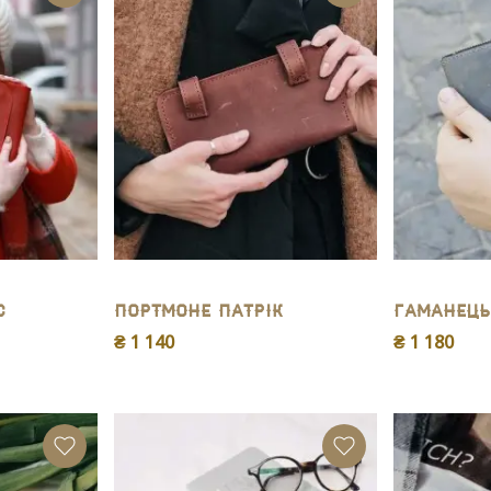
с
Портмоне Патpiк
Гаманець
₴ 1 140
₴ 1 180