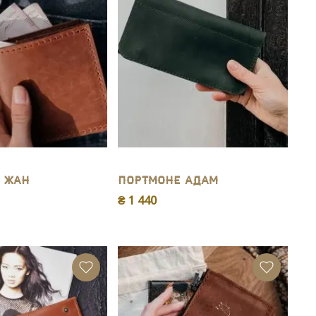
 Жан
Портмоне Адам
₴ 1 440