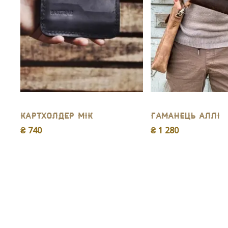
Картхолдер Мік
Гаманець Аллі
₴ 740
₴ 1 280