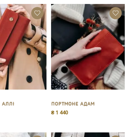
 Аллi
Портмоне Адам
₴ 1 440