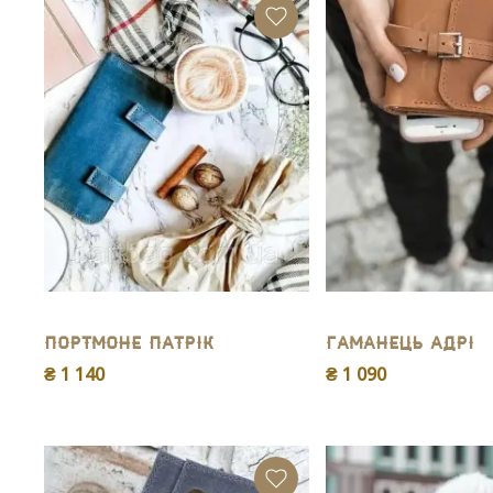
Портмоне Патрік
Гаманець Адрі
₴ 1 140
₴ 1 090