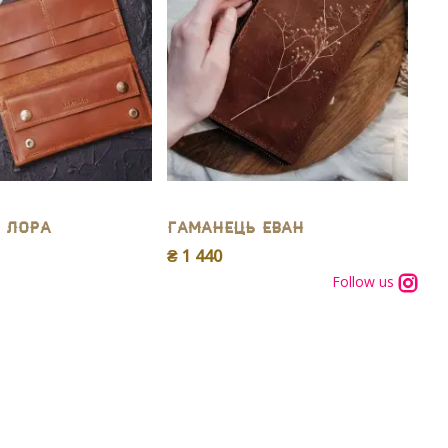
 Лора
Гаманець Еван
₴ 1 440
Follow us