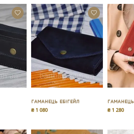
Гаманець Ебігейл
Гаманець
₴ 1 080
₴ 1 280