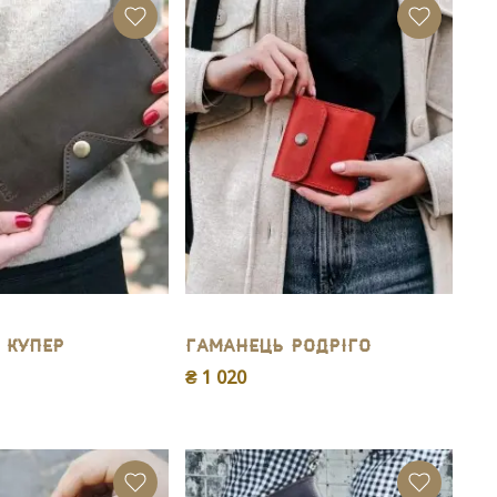
 Купер
Гаманець Родріго
₴ 1 020