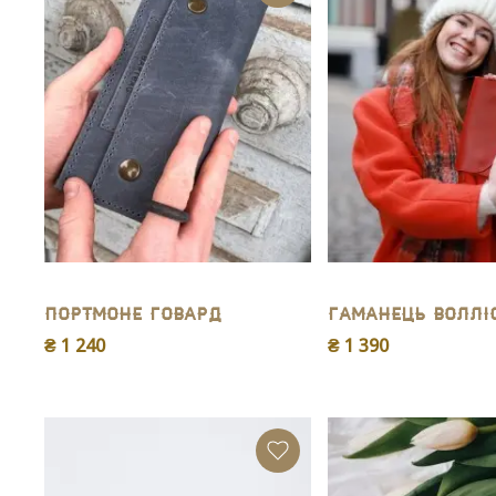
Портмоне Говард
Гаманець Воллі
₴ 1 240
₴ 1 390