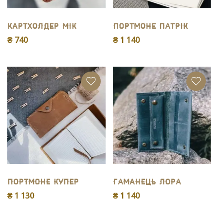
Картхолдер Мік
Портмоне Патpiк
₴ 740
₴ 1 140
Портмоне Купер
Гаманець Лора
₴ 1 130
₴ 1 140