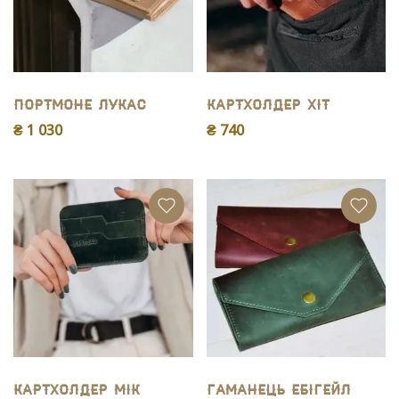
Портмоне Лукас
Картхолдер Хіт
₴ 1 030
₴ 740
Картхолдер Мік
Гаманець Ебігейл