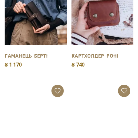
Гаманець Берті
Картхолдер Роні
₴ 1 170
₴ 740