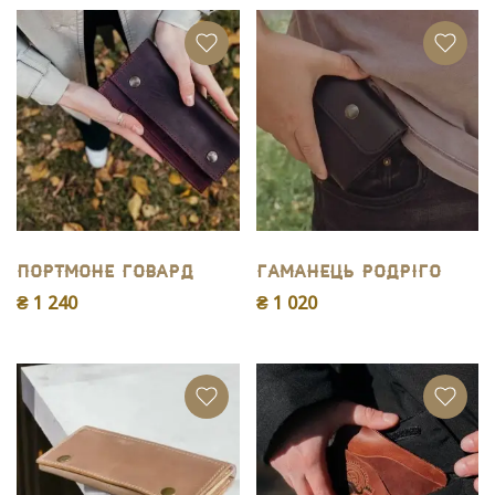
Портмоне Говард
Гаманець Родріго
₴ 1 240
₴ 1 020