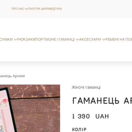
ПРО НАС
ПАЛІТРА ШКІРИ
ВІДГУКИ
СУМКИ
РЮКЗАКИ
ПОРТМОНЕ І ГАМАНЦІ
АКСЕСУАРИ
РЕМЕНІ НА ПО
манець Арнем
Жіночі гаманці
Гаманець А
1 390
UAH
Колір