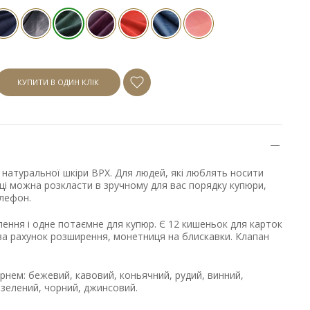
КУПИТИ В ОДИН КЛІК
 натуральної шкіри ВРХ. Для людей, які люблять носити
анці можна розкласти в зручному для вас порядку купюри,
елефон.
ілення і одне потаємне для купюр. Є 12 кишеньок для карток
, за рахунок розширення, монетниця на блискавки. Клапан
Арнем: бежевий, кавовий, коньячний, рудий, винний,
, зелений, чорний, джинсовий.