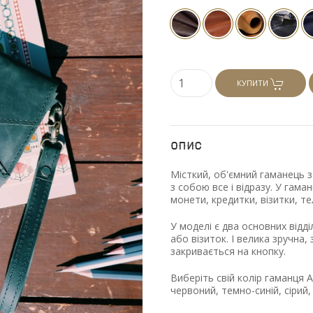
КУПИТИ
Опис
Місткий, об'ємний гаманець з
з собою все і відразу. У гам
монети, кредитки, візитки, т
У моделі є два основних відд
або візиток. І велика зручна
закривається на кнопку.
Виберіть свій колір гаманця 
червоний, темно-синій, сірий