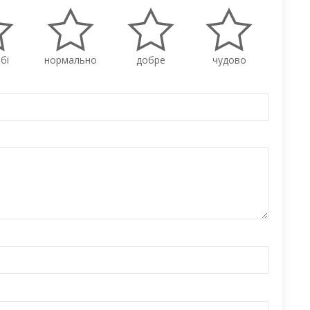
бі
нормально
добре
чудово