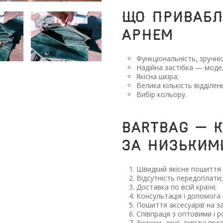
Що привабл
арнем
Функціональність, зручніс
Надійна застібка — моде
Якісна шкіра;
Велика кількість відділен
Вибір кольору.
BARTBAG — 
за низьким
Швидкий якісне пошиття 
Відсутність передоплати;
Доставка по всій країні;
Консультація і допомога 
Пошиття аксесуарів на з
Співпраця з оптовими і 
Знижки, акції, вигідні проп