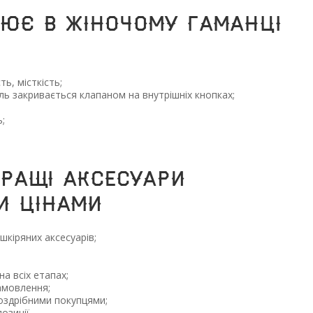
ює в жіночому гаманці
ть, місткість;
ль закривається клапаном на внутрішніх кнопках;
ь;
кращі аксесуари
и цінами
шкіряних аксесуарів;
на всіх етапах;
амовлення;
роздрібними покупцями;
озиції.