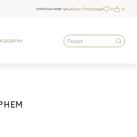
Кабінет
/
Реєстрація
УКРАЇНСЬКА МОВА
(
0
)
(0)
ЯС
ДОДАТКИ
рнем