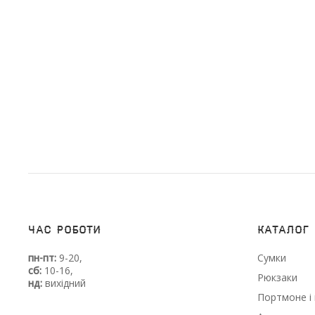
Час роботи
Каталог
пн-пт:
9-20,
Сумки
сб:
10-16,
Рюкзаки
нд:
вихідний
Портмоне і 