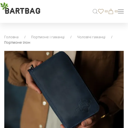
BARTBAG
(
0
)
(0)
Головна
Портмоне і гаманці
Чоловічі гаманці
Портмоне Ілон