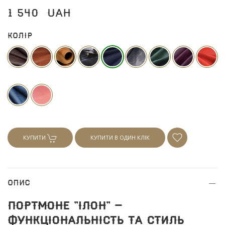
1 540
UAH
Колір
КУПИТИ
КУПИТИ В ОДИН КЛІК
Опис
Портмоне "Ілон" –
функціональність та стиль