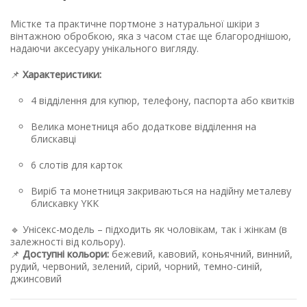
Містке та практичне портмоне з натуральної шкіри з
вінтажною обробкою, яка з часом стає ще благороднішою,
надаючи аксесуару унікального вигляду.
📌
Характеристики:
4 відділення для купюр, телефону, паспорта або квитків
Велика монетниця або додаткове відділення на
блискавці
6 слотів для карток
Виріб та монетниця закриваються на надійну металеву
блискавку YKK
🔹 Унісекс-модель – підходить як чоловікам, так і жінкам (в
залежності від кольору).
📌
Доступні кольори:
бежевий, кавовий, коньячний, винний,
рудий, червоний, зелений, сірий, чорний, темно-синій,
джинсовий