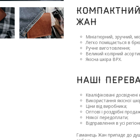
Компактний
Жан
Мініатюрний, зручний, мі
Легко поміщається в брю
Ручне виготовлення;
Великий колірний асорти
Якісна шкіра ВРХ.
Наші перев
Кваліфіковані досвідчені
Використання якісної шкір
Ціни від виробника;
Оптові і роздрібні продаж
Ніякої передоплати;
Відправлення в усі регіон
Гаманець Жан припаде до душі