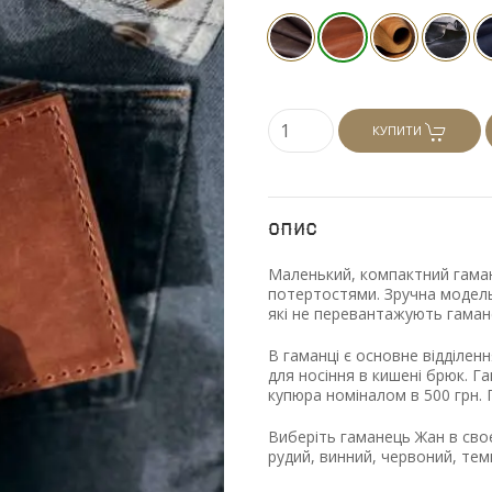
КУПИТИ
Опис
Маленький, компактний гаман
потертостями. Зручна модель
які не перевантажують гаман
В гаманці є основне відділен
для носіння в кишені брюк. 
купюра номіналом в 500 грн. 
Виберіть гаманець Жан в сво
рудий, винний, червоний, темн