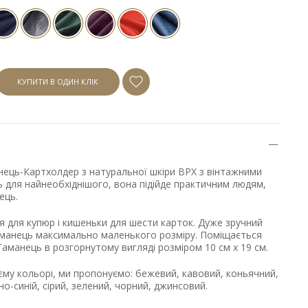
КУПИТИ В ОДИН КЛІК
ець-Картхолдер з натуральної шкіри ВРХ з вінтажними
 для найнеобхіднішого, вона підійде практичним людям,
ець.
ня для купюр і кишеньки для шести карток. Дуже зручний
Гаманець максимально маленького розміру. Поміщається
Гаманець в розгорнутому вигляді розміром 10 см х 19 см.
єму кольорі, ми пропонуємо: бежевий, кавовий, коньячний,
о-синій, сірий, зелений, чорний, джинсовий.