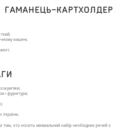
 гаманець-Картхолдер
сткий;
чному кишені;
мент;
аги
 кожум'яки;
и і фурнітури;
і;
и України..
 тим, хто носить мінімальний набір необхідних речей з