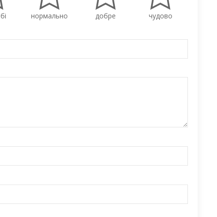
бі
нормально
добре
чудово