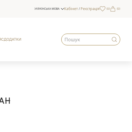
Кабінет
/
Реєстрація
УКРАЇНСЬКА МОВА
(
0
)
(0)
ЯС
ДОДАТКИ
ан