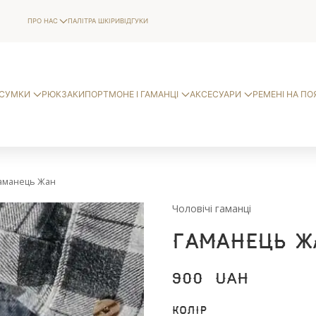
ПРО НАС
ПАЛІТРА ШКІРИ
ВІДГУКИ
СУМКИ
РЮКЗАКИ
ПОРТМОНЕ І ГАМАНЦІ
АКСЕСУАРИ
РЕМЕНІ НА ПО
аманець Жан
Чоловічі гаманці
Гаманець Ж
900
UAH
Колір