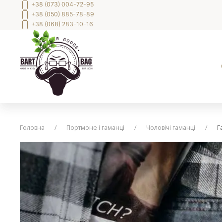
+38 (073) 004-72-95
+38 (050) 885-78-89
+38 (068) 283-10-16
Головна
Портмоне і гаманці
Чоловічі гаманці
Г