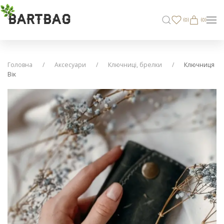
BARTBAG
(
0
)
(0)
Головна
Аксесуари
Ключниці, брелки
Ключниця
Вік