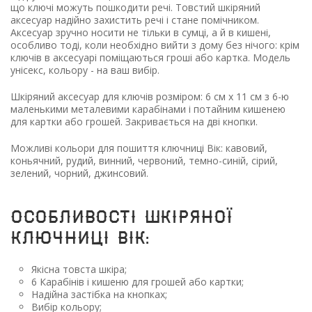
що ключі можуть пошкодити речі. Товстий шкіряний
аксесуар надійно захистить речі і стане помічником.
Аксесуар зручно носити не тільки в сумці, а й в кишені,
особливо тоді, коли необхідно вийти з дому без нічого: крім
ключів в аксесуарі поміщаються гроші або картка. Модель
унісекс, кольору - на ваш вибір.
Шкіряний аксесуар для ключів розміром: 6 см х 11 см з 6-ю
маленькими металевими карабінами і потайним кишенею
для картки або грошей. Закривається на дві кнопки.
Можливі кольори для пошиття ключниці Вік: кавовий,
коньячний, рудий, винний, червоний, темно-синій, сірий,
зелений, чорний, джинсовий.
Особливості шкіряної
ключниці Вік:
Якісна товста шкіра;
6 Карабінів і кишеню для грошей або картки;
Надійна застібка на кнопках;
Вибір кольору;