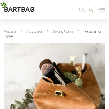
BARTBAG
(
0
)
(0)
Головна
Аксесуари
Oрганайзери
Косметичка
Заріна