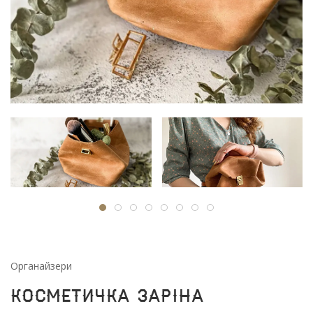
Oрганайзери
Косметичка Заріна