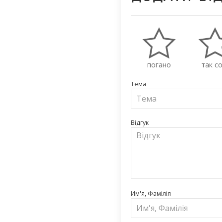
погано
так со
Тема
Відгук
Им'я, Фамілія