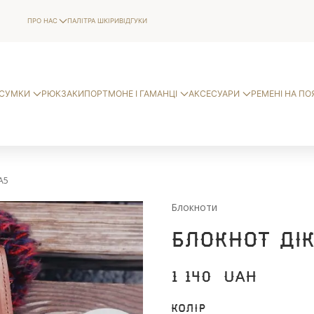
ПРО НАС
ПАЛІТРА ШКІРИ
ВІДГУКИ
СУМКИ
РЮКЗАКИ
ПОРТМОНЕ І ГАМАНЦІ
АКСЕСУАРИ
РЕМЕНІ НА ПО
А5
Блокноти
Блокнот Ді
1 140
UAH
Колір