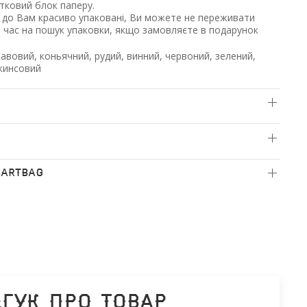
ковий блок паперу.
 до Вам красиво упаковані, Ви можете не переживати
и час на пошук упаковки, якщо замовляєте в подарунок
авовий, коньячний, рудий, винний, червоний, зелений,
джинсовий
BARTBAG
дгук про товар