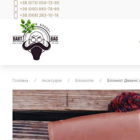
+38 (073) 004-72-95
+38 (050) 885-78-89
+38 (068) 283-10-16
Головна
Аксесуари
Блокноти
Блокнот Діккенс 