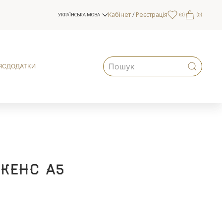
Кабінет
/
Реєстрація
УКРАЇНСЬКА МОВА
(
0
)
(0)
ЯС
ДОДАТКИ
ккенс А5