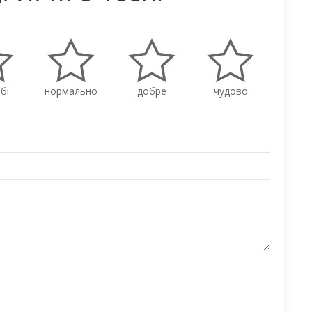
бі
нормально
добре
чудово