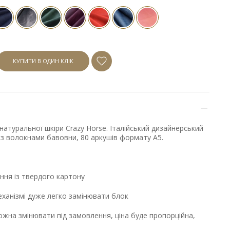
КУПИТИ В ОДИН КЛІК
натуральної шкіри Crazy Horse. Італійський дизайнерський
ки з волокнами бавовни, 80 аркушів формату А5.
ння із твердого картону
еханізмі дуже легко замінювати блок
ожна змінювати під замовлення, ціна буде пропорційна,