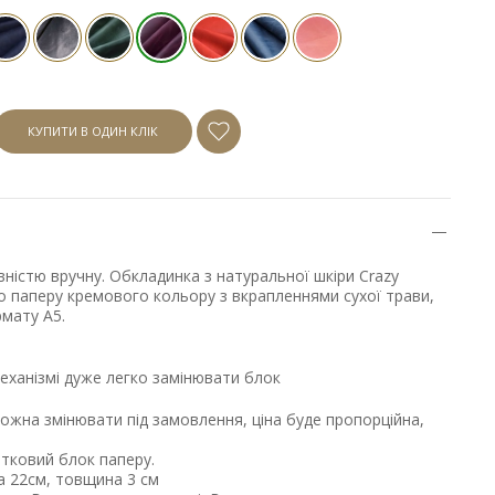
КУПИТИ В ОДИН КЛІК
ністю вручну. Обкладинка з натуральної шкіри Crazy
о паперу кремового кольору з вкрапленнями сухої трави,
рмату А5.
еханізмі дуже легко замінювати блок
можна змінювати під замовлення, ціна буде пропорційна,
ковий блок паперу.
а 22см, товщина 3 см