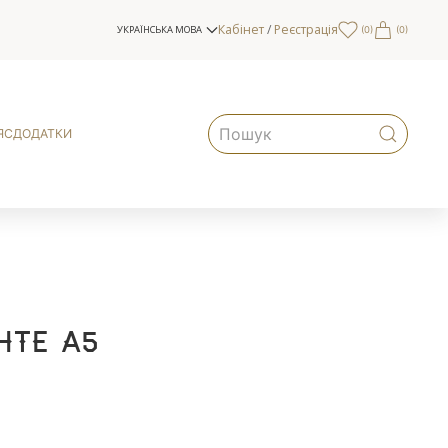
Кабінет
/
Реєстрація
УКРАЇНСЬКА МОВА
(
0
)
(0)
ЯС
ДОДАТКИ
нте А5