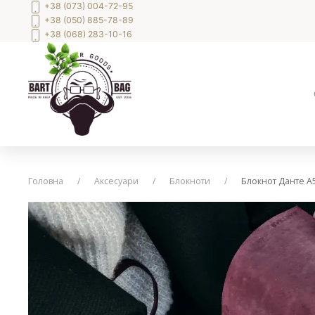
+38 (073) 004-72-95
+38 (050) 885-78-89
+38 (068) 283-10-16
Головна
Аксесуари
Блокноти
Блокнот Данте А