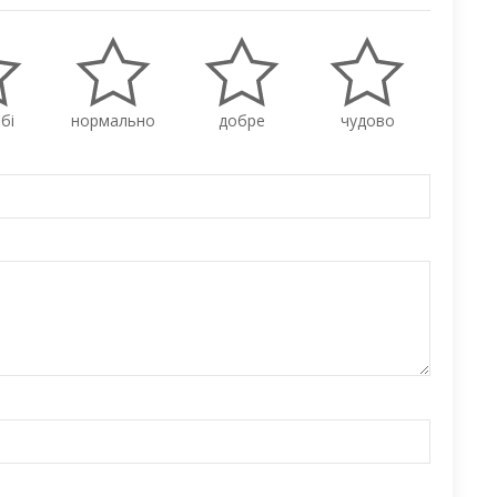
бі
нормально
добре
чудово