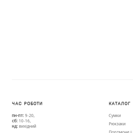
Час роботи
Каталог
пн-пт:
9-20,
Сумки
сб:
10-16,
Рюкзаки
нд:
вихідний
Портмоне і 