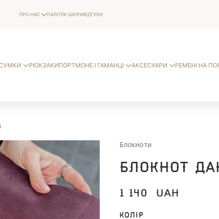
ПРО НАС
ПАЛІТРА ШКІРИ
ВІДГУКИ
СУМКИ
РЮКЗАКИ
ПОРТМОНЕ І ГАМАНЦІ
АКСЕСУАРИ
РЕМЕНІ НА ПО
5
Блокноти
Блокнот Да
1 140
UAH
Колір