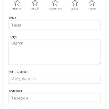
погано
так собі
нормально
добре
чудово
Тема
Відгук
Им'я, Фамілія
Телефон