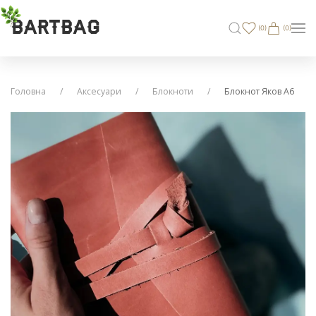
BARTBAG
(
0
)
(0)
Головна
Аксесуари
Блокноти
Блокнот Яков А6