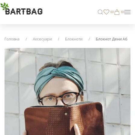
BARTBAG
(
0
)
(0)
Головна
Аксесуари
Блокноти
Блокнот Дени А6