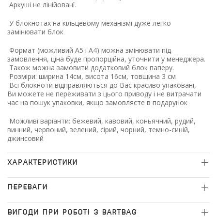
Аркуші не лінійованї.
У блокнотах на кільцевому механізмі дуже легко
замінювати блок
Формат
(можливий
А5 і А4) можна змінювати під
замовлення, ціна буде пропорційна, уточнити у менеджера.
Також можна замовити додатковий блок паперу.
Розміри: ширина 14см, висота 16см, товщина 3 см
Всі блокноти відправляються до Вас красиво упаковані,
Ви можете не переживати з цього приводу і не витрачати
час на пошук упаковки, якщо замовляєте в подарунок
Можливі варіанти: бежевий, кавовий, коньячний, рудий,
винний, червоний, зелений, сірий, чорний, темно-синій,
джинсовий
ХАРАКТЕРИСТИКИ
ПЕРЕВАГИ
ВИГОДИ ПРИ РОБОТІ З BARTBAG