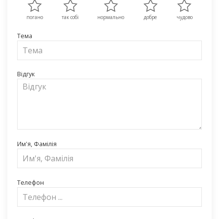
погано
так собі
нормально
добре
чудово
Тема
Відгук
Им'я, Фамілія
Телефон