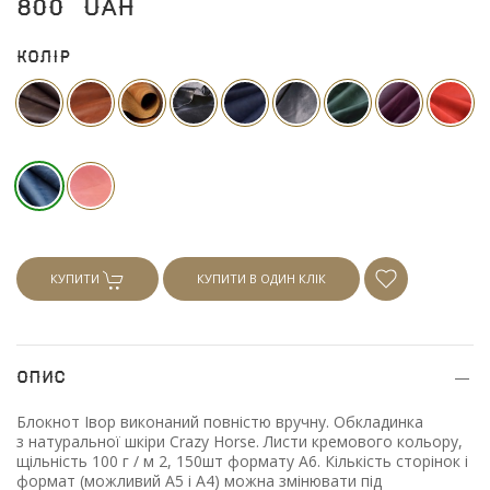
800
UAH
Колір
КУПИТИ
КУПИТИ В ОДИН КЛІК
Опис
Блокнот Iвор виконаний повністю вручну. Обкладинка
з натуральної шкіри Crazy Horse. Листи кремового кольору,
щільність 100 г / м 2, 150шт формату А6. Кількість сторінок і
формат
(можливий
А5 і А4) можна змінювати під