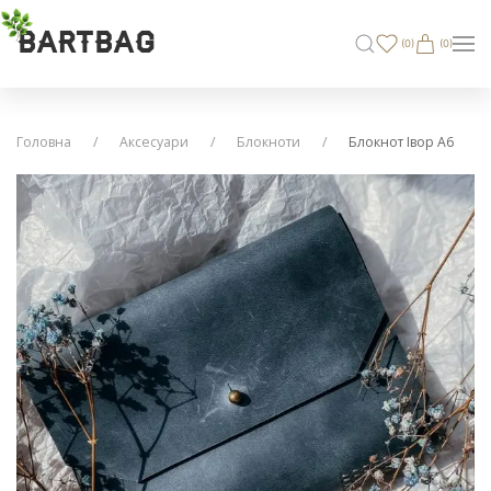
BARTBAG
(
0
)
(0)
Головна
Аксесуари
Блокноти
Блокнот Iвор А6