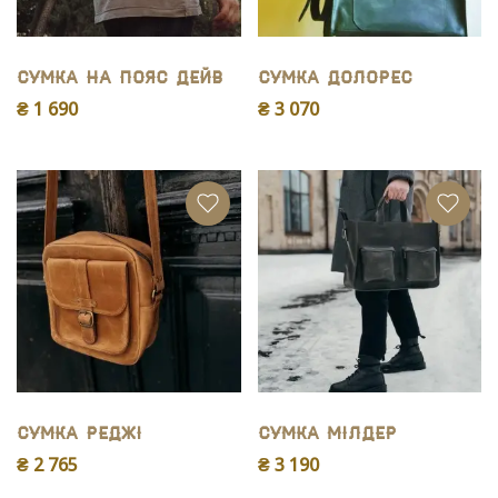
Сумка на пояс Дейв
Сумка Долорес
₴ 1 690
₴ 3 070
Сумка Реджі
Сумка Мілдер
₴ 2 765
₴ 3 190