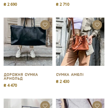
₴ 2 690
₴ 2 710
Дорожня сумка
Сумка Амєлі
Арнольд
₴ 2 430
₴ 4 470