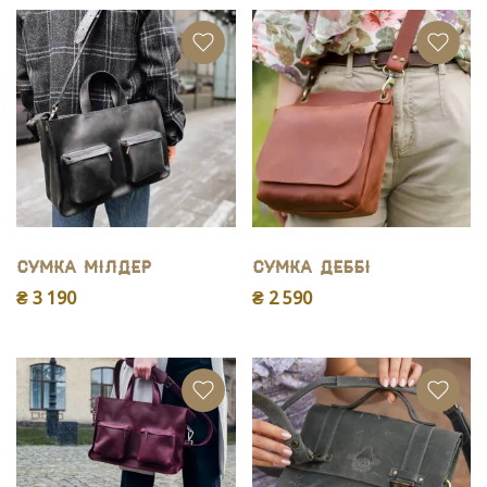
Сумка Мiлдер
Сумка Деббі
₴ 3 190
₴ 2 590