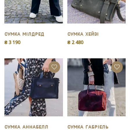
Сумка Мілдред
Сумка Хейзі
₴ 3 190
₴ 2 480
Сумка Аннабелл
Сумка Габріель