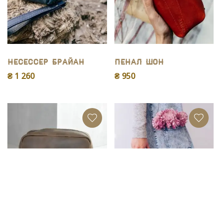
Несессер Брайан
Пенал Шон
₴ 1 260
₴ 950
Несессер Бенджи
Косметичка Кіра