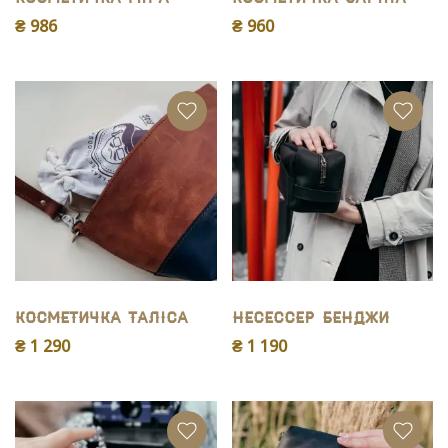
₴ 986
₴ 960
Косметичка Таліса
Несессер Бенджи
₴ 1 290
₴ 1 190