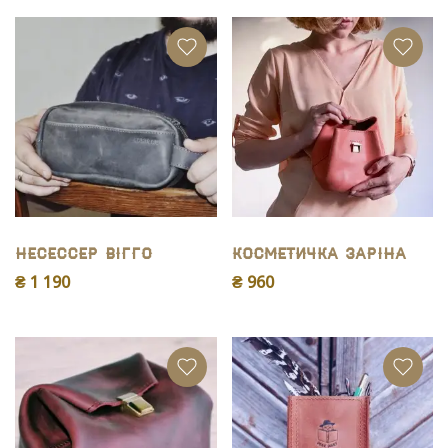
Несессер Вігго
Косметичка Заріна
₴ 1 190
₴ 960