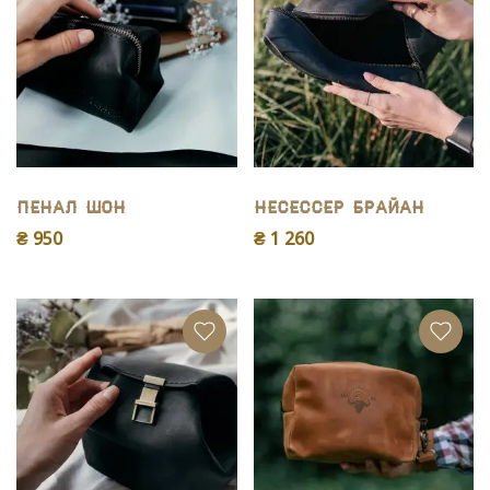
Пенал Шон
Несессер Брайан
₴ 950
₴ 1 260