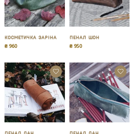
Косметичка Заріна
Пенал Шон
₴ 960
₴ 950
Пенал Дан
Пенал Дан