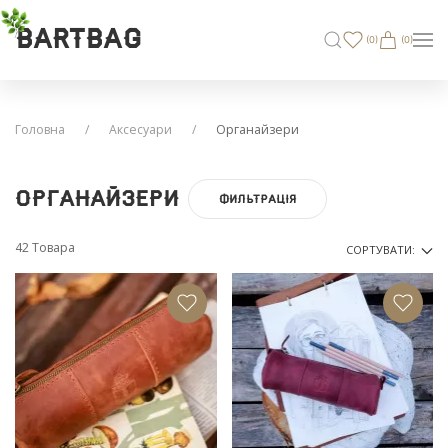
BARTBAG
(
0
)
(0)
Головна
Аксесуари
Oрганайзери
Oрганайзери
ФИЛЬТРАЦІЯ
42 Товара
СОРТУВАТИ: