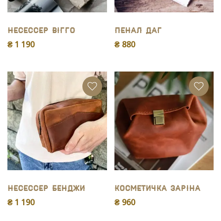
Несессер Вігго
Пенал Даг
₴ 1 190
₴ 880
Несессер Бенджи
Косметичка Заріна
₴ 1 190
₴ 960