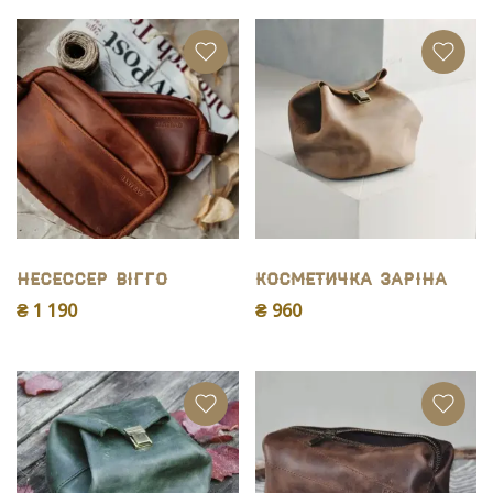
Несессер Вігго
Косметичка Заріна
₴ 1 190
₴ 960